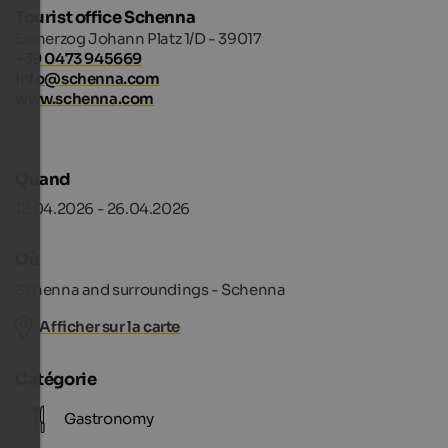
Tourist office Schenna
Erzherzog Johann Platz 1/D - 39017
+39 0473 945669
info@schenna.com
www.schenna.com
Quand
12.04.2026 - 26.04.2026
Où
Schenna and surroundings - Schenna
Afficher sur la carte
Catégorie
Gastronomy