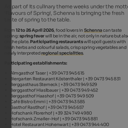
As part of its culinary theme weeks under the mott
‘Flavours of Spring!, Schenna is bringing the fresh
taste of spring to the table.
From
12 to 26 April 2026
, food lovers in
Schenna
can taste
spring:
spring fever
will be in the air, not only in nature but al
on the plate.
Participating restaurants
will spoil guests with
fresh herbs and colourful salads, crisp spring vegetables and
newly interpreted
regional specialities
.
Participating establishments:
Almgasthof Taser | +39 0473 945 615
Biergarten Restaurant Köstenthaler | +39 0473 945 831
Berggasthaus Sterneck | +39 0473 949 529
Berggasthof Hiaslbauer | +39 0473 949 452
Berggasthof Haashof | +39 0473 949 509
Café Bistro Emmi | +39 0473 943 585
Gasthof Rastlhof | +39 0473 945 657
Hofschank Florerhof | +39 324 749 4980
Hofschank Zmailer-Hof | +39 0473 945 881
Hotel Restaurant Hohenwart | +39 0473 944 400