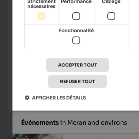
Strictement
Performance
Ciblage
To the hotel
nécessaires
Fonctionnalité
ACCEPTER TOUT
REFUSER TOUT
Tourismusverein Schenna | Dietmar Denger
AFFICHER LES DÉTAILS
Événements
in Meran and environs