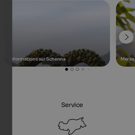
Informations sur Schenna
Meran 
Service