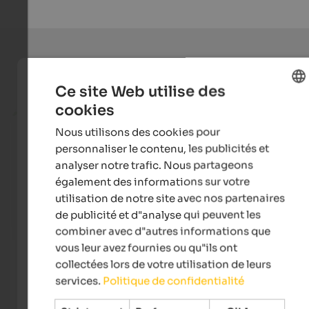
Offres de vacances actuelles
Ce site Web utilise des
cookies
from 255 €
ENGLISH
Nous utilisons des cookies pour
FRENCH
personnaliser le contenu, les publicités et
analyser notre trafic. Nous partageons
également des informations sur votre
utilisation de notre site avec nos partenaires
de publicité et d"analyse qui peuvent les
combiner avec d"autres informations que
vous leur avez fournies ou qu"ils ont
Quellenhof Luxury Resort Passeier
Landh
collectées lors de votre utilisation de leurs
The 5-star sport and wellness resort South Tyrol with
Welco
services.
Politique de confidentialité
10.500 m² Spa Areas, 23 Saunas, 7 Tennis Courts, 12
gates 
Pools, 4-hole Golf Course.
area a