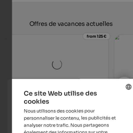
Offres de vacances actuelles
from 125 €
Ce site Web utilise des
Hotel Waldhof
Quell
cookies
ENGLISH
In a quiet location in Rabland, where Meran and environs
The 5-
Nous utilisons des cookies pour
and the Vinschgau valley meet and nature offers
10.50
FRENCH
numerous possibilities.
Pools
personnaliser le contenu, les publicités et
analyser notre trafic. Nous partageons
To the hotel
également des informations sur votre