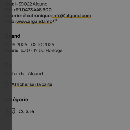
Lieu:
I-39022 Algund
Tél.:
+39 0473 448 600
Courrier électronique:
info@algund.com
Web:
www.algund.info
Quand
12.06.2026 - 02.10.2026
Heure:
15:30 - 17:00 Horloge
Où
Orchards - Algund
Afficher sur la carte
Catégorie
Culture