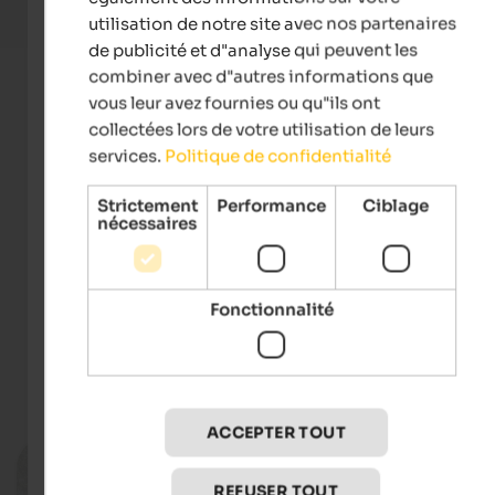
utilisation de notre site avec nos partenaires
de publicité et d"analyse qui peuvent les
combiner avec d"autres informations que
vous leur avez fournies ou qu"ils ont
collectées lors de votre utilisation de leurs
services.
Politique de confidentialité
Strictement
Performance
Ciblage
nécessaires
Tourismusverein Algund
Fonctionnalité
Événements
in Meran and environs
ACCEPTER TOUT
20.08.2026
Garden Nights
REFUSER TOUT