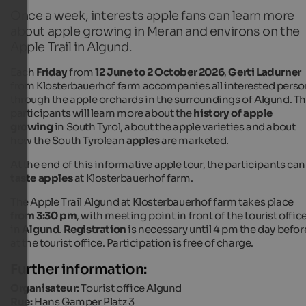
Once a week, interests apple fans can learn more
about apple growing in Meran and environs on the
Apple Trail in Algund.
Each
Friday
from
12 June to 2 October 2026
,
Gerti Ladurner
from Klosterbauerhof farm accompanies all interested pers
through the apple orchards in the surroundings of Algund. T
participants will learn more about the
history of apple
growing
in South Tyrol, about the apple varieties and about
how the South Tyrolean
apples
are marketed.
At the end of this informative apple tour, the participants can
taste apples
at Klosterbauerhof farm.
The Apple Trail Algund at Klosterbauerhof farm takes place
from 3:30 pm
, with meeting point in front of the tourist offic
in
Algund
.
Registration
is necessary until 4 pm the day befor
at the tourist office. Participation is free of charge.
Further information:
Organisateur:
Tourist office Algund
Rue:
Hans Gamper Platz 3