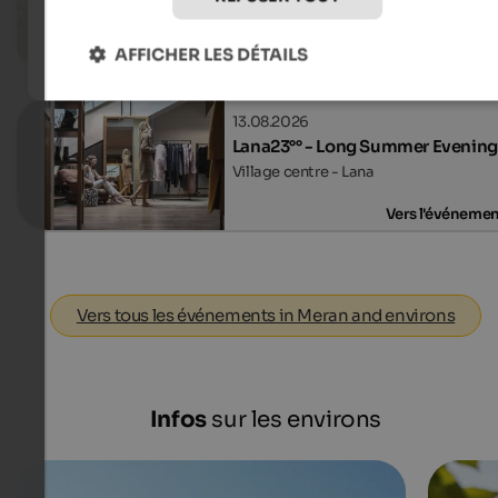
Gardens of Trauttmansdorff Castle - 
AFFICHER LES DÉTAILS
Vers l'événeme
13.08.2026
Lana23°° - Long Summer Evening
Village centre - Lana
Vers l'événeme
Vers tous les événements in Meran and environs
Infos
sur les environs