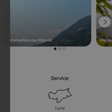
Informations sur Algund
Meran 
Service
Carte