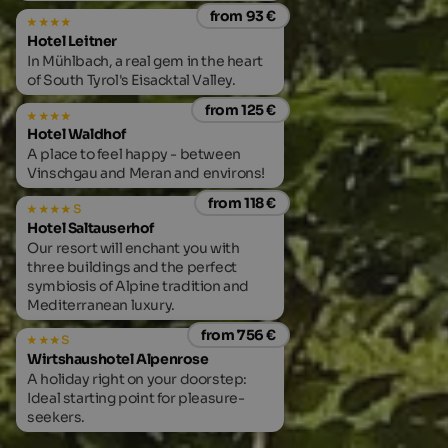
from 93 €
Hotel Leitner
In Mühlbach, a real gem in the heart
of South Tyrol's Eisacktal Valley.
from 125 €
Hotel Waldhof
A place to feel happy - between
Vinschgau and Meran and environs!
from 118 €
s
Hotel Saltauserhof
Our resort will enchant you with
three buildings and the perfect
symbiosis of Alpine tradition and
Mediterranean luxury.
from 756 €
s
Wirtshaushotel Alpenrose
A holiday right on your doorstep:
Ideal starting point for pleasure-
seekers.