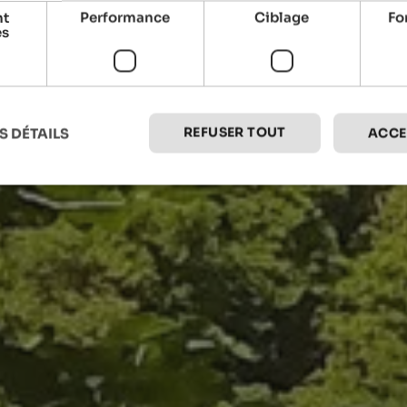
nt
Performance
Ciblage
Fo
es
REFUSER TOUT
S DÉTAILS
ACCE