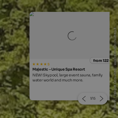
© Elmar H. - Internet Consulting - www.internet-consulting.it
from 122 €
from 100
t
Hotel Tirolerhof
una, family
Experience unique nature, culinary
highlights and pure relaxation with the Stoll
family.
2/15