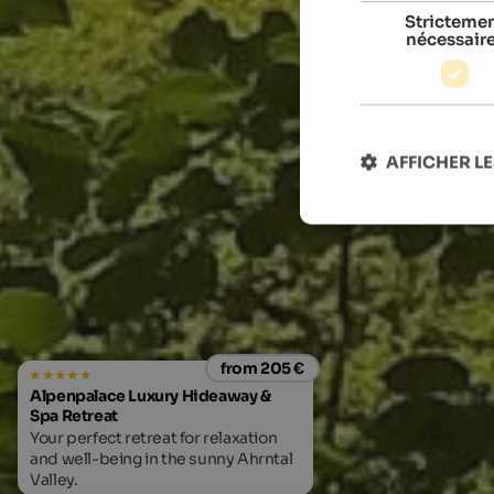
Stricteme
nécessair
AFFICHER LE
from 205 €
Alpenpalace Luxury Hideaway &
Spa Retreat
Your perfect retreat for relaxation
and well-being in the sunny Ahrntal
Valley.