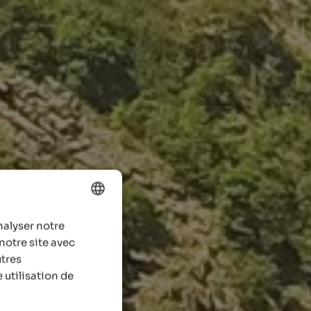
nalyser notre
ENGLISH
notre site avec
FRENCH
utres
 utilisation de