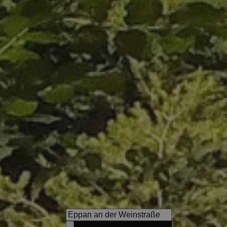
s
Majestic – Unique Spa Resor
NEW! Skypool, large event sa
water world and much more.