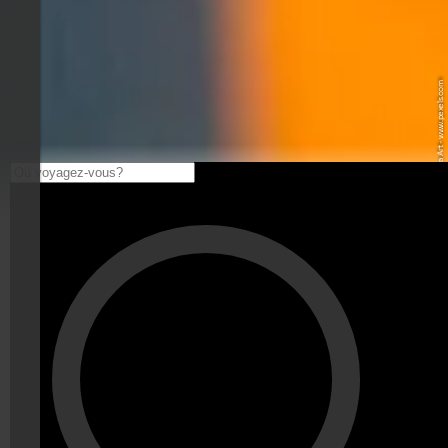
© Pexels / Nova Art - www.pexels.com