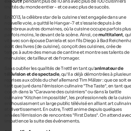
exécutif
pendant plus de 10 ans avec plus de 100 cuisiniers
invités du monde entier - et ce avec plus de succès.
En 2013, la célèbre star de la cuisine s'est engagée dans une
nouvelle voie, a quitté le Hangar-7 et s'essaie depuis à de
nombreux autres domaines, où la cuisine occupe parfois plus
parfois moins, le devant de la scène. Ainsi, ce
multitalent
, qu
vit avec son épouse Daniela et son fils Diego à Bad Reichenhal
écrit des livres (de cuisine), conçoit des cuisines, crée de
temps à autre des menus de cantine et montre ses talents de
menuisier, de tailleur et de fromager.
Sans oublier les qualités de Trettl en tant qu'
animateur de
télévision et de spectacle
, qu'il a déjà démontrées à plusieur
reprises aux côtés du chef allemand Tim Mälzer : que ce soit e
tant que juré dans l'émission culinaire "The Taste", en tant qu
coach dans la "Caravane des cuisiniers" ou dans la battle
culinaire "Kitchen Impossible", les professionnels de la cuisi
enthousiasment un large public télévisé en alliant art culinair
et divertissement. En outre, Trettl anime depuis quelques
années l'émission de rencontres "First Dates". On attend ave
impatience la suite des événements.