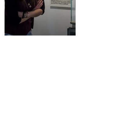
Ötzi
Giorgio Moroder
Herbert Pixner
Les Kastelruther Spatzen
Le plaisir
Hébergements sélectionnés
in South Tyro