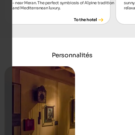
– near Meran. The perfect symbiosis of Alpine tradition
sunny 
and Mediterranean luxury.
relax
To the hotel
Personnalités