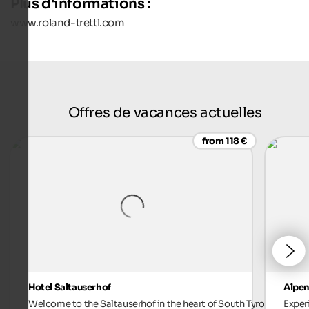
Plus d'informations :
www.roland-trettl.com
Offres de vacances actuelles
from 118 €
Hotel Saltauserhof
Alpen
Welcome to the Saltauserhof in the heart of South Tyrol
Exper