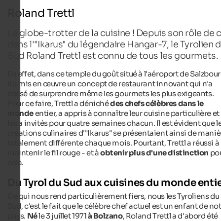
Roland Trettl
Le globe-trotter de la cuisine ! Depuis son rôle de 
dans l'"Ikarus" du légendaire Hangar-7, le Tyrolien 
Sud Roland Trettl est connu de tous les gourmets.
En effet, dans ce temple du goût situé à l'aéroport de Salzbour
il a mis en œuvre un concept de restaurant innovant qui n'a
cessé de surprendre même les gourmets les plus exigeants.
Pour ce faire, Trettl a déniché
des chefs célèbres dans le
monde
entier, a appris à connaître leur cuisine particulière et
les a invités pour quatre semaines chacun. Il est évident que l
créations culinaires d'"Ikarus" se présentaient ainsi de maniè
totalement différente chaque mois. Pourtant, Trettl a réussi à
maintenir le fil rouge - et à
obtenir plus d'une distinction
po
cela.
Du Tyrol du Sud aux cuisines du monde enti
Ce qui nous rend particulièrement fiers, nous les Tyroliens du
Sud, c'est le fait que le célèbre chef actuel est un enfant de no
pays.
Né
le 3 juillet 1971
à Bolzano
, Roland Trettl a d'abord été