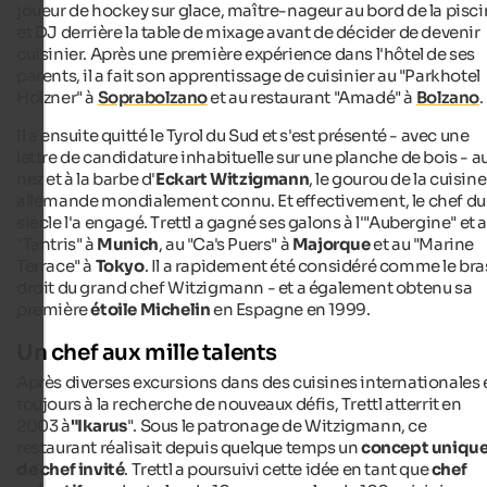
joueur de hockey sur glace, maître-nageur au bord de la pisc
et DJ derrière la table de mixage avant de décider de devenir
cuisinier. Après une première expérience dans l'hôtel de ses
parents, il a fait son apprentissage de cuisinier au "Parkhotel
Holzner" à
Soprabolzano
et au restaurant "Amadé" à
Bolzano
.
Il a ensuite quitté le Tyrol du Sud et s'est présenté - avec une
lettre de candidature inhabituelle sur une planche de bois - a
nez et à la barbe d'
Eckart Witzigmann
, le gourou de la cuisine
allemande mondialement connu. Et effectivement, le chef du
siècle l'a engagé. Trettl a gagné ses galons à l'"Aubergine" et 
"Tantris" à
Munich
, au "Ca's Puers" à
Majorque
et au "Marine
Terrace" à
Tokyo
. Il a rapidement été considéré comme le bra
droit du grand chef Witzigmann - et a également obtenu sa
première
étoile Michelin
en Espagne en 1999.
Un chef aux mille talents
Après diverses excursions dans des cuisines internationales 
toujours à la recherche de nouveaux défis, Trettl atterrit en
2003 à
"Ikarus
". Sous le patronage de Witzigmann, ce
restaurant réalisait depuis quelque temps un
concept uniqu
de chef invité
. Trettl a poursuivi cette idée en tant que
chef