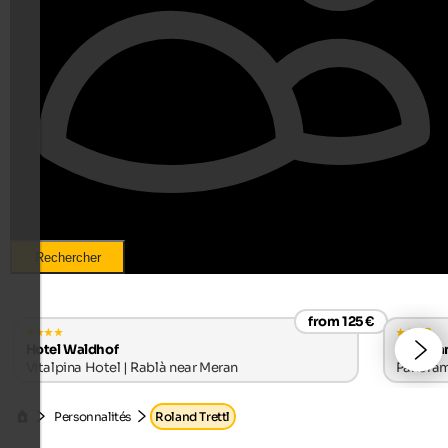
Rechercher
from 125 €
s
Hotel Waldhof
Granpa
Vitalpina Hotel | Rablà near Meran
Panorama
Personnalités
Roland Trettl