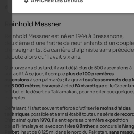
AFFICHER LES DÉTAILS
Personnalités
Reinhold Messner
Reinhold Messner
Reinhold Messner est né en 1944 à Bressanone,
deuxième d'une fratrie de neuf enfants d'un coupl
d'enseignants. Sa carrière d'alpiniste sans précéde
débuté alors qu'il avait six ans.
Quatorze ans plus tard, il avait déjà plus de 500 ascensions à
son actif. À ce jour, il compte
plus de 100 premières
ascensions
à son palmarès ; il a gravi
tous les sommets de pl
de 8 000 mètres
,
traversé
à pied
l’Antarctique
et le Groenlan
le Tibet et le désert du Taklamakan, pour ne citer que quelque
exemples.
Ce faisant, il s’est souvent efforcé d’utiliser
le moins d’aides
techniques
possible et a ainsi établi toute une série de
recor
C’est ainsi qu’en
1970
, il a entrepris sa première expédition
dans l’Himalaya et, avec son
frère Günther
, a conquis le
Nang
Parbat
, haut de 8 125 m, dans le nord du Pakistan,
sans masq