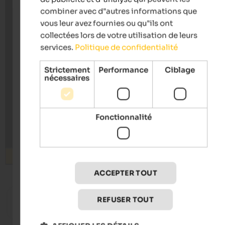
combiner avec d"autres informations que
vous leur avez fournies ou qu"ils ont
collectées lors de votre utilisation de leurs
services.
Politique de confidentialité
Strictement
Performance
Ciblage
nécessaires
Fonctionnalité
Rechercher
ACCEPTER TOUT
from 100 €
s
REFUSER TOUT
Hotel Tirolerhof
Majesti
Gourmet hotel | Welsberg-Taisten at Mt. Kronplatz
Wellness