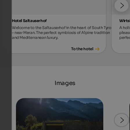
Hotel Saltauserhof
Wirts
Welcome to the Saltauserhof in the heart of South Tyrol
A holi
– near Meran. The perfect symbiosis of Alpine tradition
pleas
and Mediterranean luxury.
perfec
To the hotel
Images