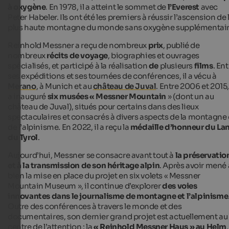
à oxygène
. En 1978, il a atteint le sommet de
l’Everest
avec
Peter Habeler. Ils ont été les premiers à réussir l’ascension de 
plus haute montagne du monde sans oxygène supplémentair
Reinhold Messner a reçu de nombreux
prix
, publié de
nombreux
récits de voyage
, biographies et ouvrages
spécialisés, et participé à la réalisation
de
plusieurs
films
. En
ses expéditions et ses tournées de conférences, il a vécu à
Merano
, à Munich et au
château de Juval
. Entre 2006 et 2015, 
a inauguré
six musées « Messner Mountain
» (dont un au
château de Juval), situés pour certains dans des lieux
spectaculaires et consacrés à divers aspects de la montagne 
de l’alpinisme. En 2022, il a reçu la
médaille d’honneur du La
du Tyrol
.
Aujourd’hui, Messner se consacre avant tout à
la préservatio
et à la transmission de son héritage alpin
. Après avoir mené 
bien la mise en place du projet en six volets « Messner
Mountain Museum », il continue d’explorer
des voies
innovantes dans le journalisme de montagne et l’alpinisme
Outre des conférences à travers le monde et des
documentaires, son dernier grand projet est actuellement au
centre de l’attention : la
« Reinhold Messner Haus » au Helm
,