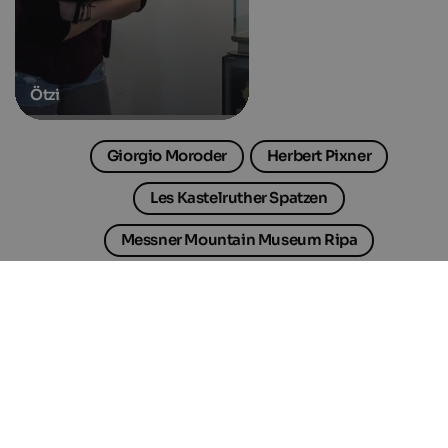
Ötzi
Giorgio Moroder
Herbert Pixner
Les Kastelruther Spatzen
Messner Mountain Museum Ripa
Messner Mountain Museum Corones
Musée Messner Mountain Ortles
Château de Juval
Château de Sigmundskron