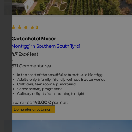
Gartenhotel Moser
Montiggl in Southern South Tyrol
4,7
Excellent
-
671 Commentaires
In the heart of the beautiful nature at Lake Montiggl
Adults-only & family-friendly wellness & water worlds
Childcare, teen room & playground
Varied activity programme
Culinary delights from morning to night
à partir de
142.00 €
par nuit
Demander directement