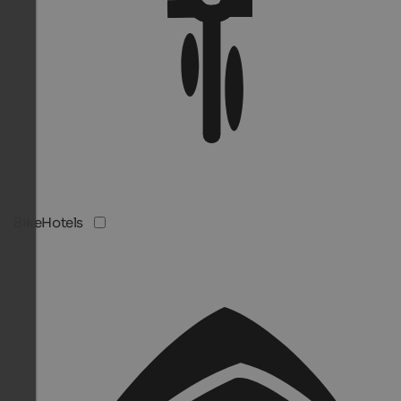
BikeHotels