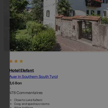
Hotel Elefant
Auer in Southern South Tyrol
3,6
Bon
-
478 Commentaires
Close to Lake Kaltern
Cosy and spacious rooms
Wine tastings