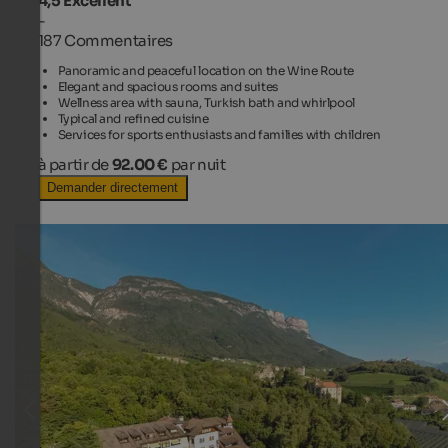
4,5
Excellent
-
187 Commentaires
Panoramic and peaceful location on the Wine Route
Elegant and spacious rooms and suites
Wellness area with sauna, Turkish bath and whirlpool
Typical and refined cuisine
Services for sports enthusiasts and families with children
à partir de
92.00 €
par nuit
Demander directement