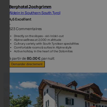
Berghotel Jochgrimm
Aldein in Southern South Tyrol
4,6
Excellent
-
523 Commentaires
Directly on the slopes - ski-in/ski-out
Alpine wellness at 2,000 m altitude
Culinary variety with South Tyrolean specialities
Comfortable rooms & suites in Alpine style
Active holiday in the heart of the Dolomites
à partir de
80.00 €
par nuit
Demander directement