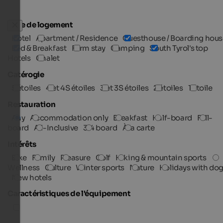
Type de logement
Hotel
Apartment / Residence
Guesthouse / Boarding hous
Bed & Breakfast
Farm stay
Camping
South Tyrol's top
Hotels
Chalet
Catérogie
5 étoiles
4 et 4S étoiles
3 et 3S étoiles
2 étoiles
1 étoile
Restauration
Any
Accommodation only
Breakfast
Half-board
Full-
board
All-Inclusive
3/4 board
À la carte
Intérêts
Bike
Family
Pleasure
Golf
Hiking & mountain sports
Wellness
Culture
Winter sports
Nature
Holidays with do
New hotels
Caractéristiques de l'équipement