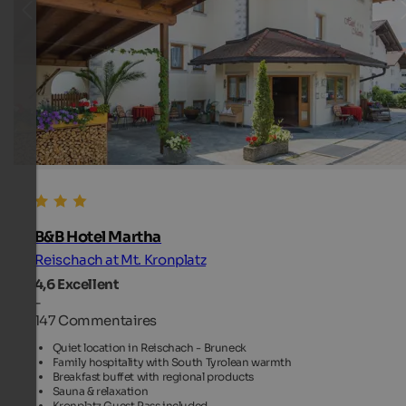
B&B Hotel Martha
Reischach at Mt. Kronplatz
4,6
Excellent
-
147 Commentaires
Quiet location in Reischach - Bruneck
Family hospitality with South Tyrolean warmth
Breakfast buffet with regional products
Sauna & relaxation
Kronplatz Guest Pass included