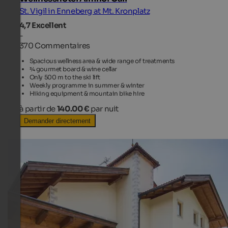
St. Vigil in Enneberg at Mt. Kronplatz
4,7
Excellent
-
370 Commentaires
Spacious wellness area & wide range of treatments
¾ gourmet board & wine cellar
Only 500 m to the ski lift
Weekly programme in summer & winter
Hiking equipment & mountain bike hire
à partir de
140.00 €
par nuit
Demander directement