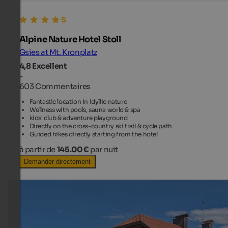
Alpine Nature Hotel Stoll
Gsies at Mt. Kronplatz
4,8
Excellent
-
603 Commentaires
Fantastic location in idyllic nature
Wellness with pools, sauna world & spa
kids' club & adventure playground
Directly on the cross-country ski trail & cycle path
Guided hikes directly starting from the hotel
à partir de
145.00 €
par nuit
Demander directement