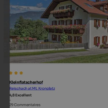
Kleinflatscherhof
Reischach at Mt. Kronplatz
4,8
Excellent
-
29 Commentaires