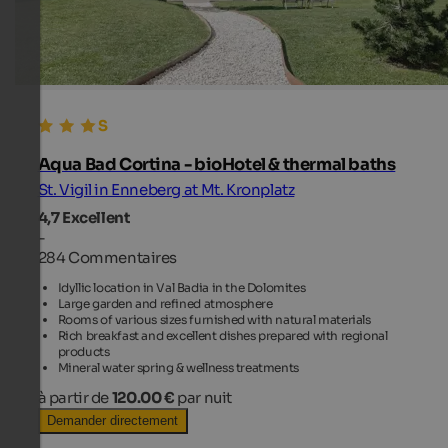
Aqua Bad Cortina - bioHotel & thermal baths
St. Vigil in Enneberg at Mt. Kronplatz
4,7
Excellent
-
284 Commentaires
Idyllic location in Val Badia in the Dolomites
Large garden and refined atmosphere
Rooms of various sizes furnished with natural materials
Rich breakfast and excellent dishes prepared with regional
products
Mineral water spring & wellness treatments
à partir de
120.00 €
par nuit
Demander directement