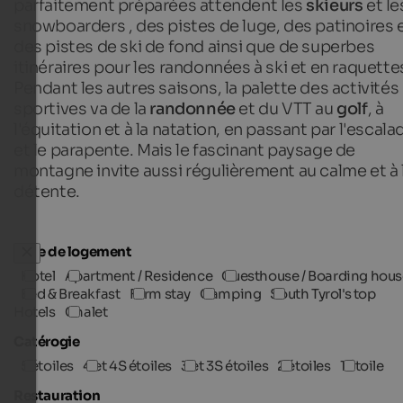
parfaitement préparées attendent les
skieurs
et le
snowboarders
, des pistes de luge, des patinoires 
des pistes de ski de fond ainsi que de superbes
itinéraires pour les randonnées à ski et en raquette
Pendant les autres saisons, la palette des activités
sportives va de la
randonnée
et du VTT au
golf
, à
l'équitation et à la natation, en passant par l'escala
et le parapente. Mais le fascinant paysage de
montagne invite aussi régulièrement au calme et à 
détente.
Type de logement
Hotel
Apartment / Residence
Guesthouse / Boarding hous
Bed & Breakfast
Farm stay
Camping
South Tyrol's top
Hotels
Chalet
Catérogie
5 étoiles
4 et 4S étoiles
3 et 3S étoiles
2 étoiles
1 étoile
Restauration