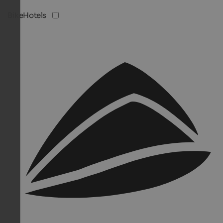
BikeHotels