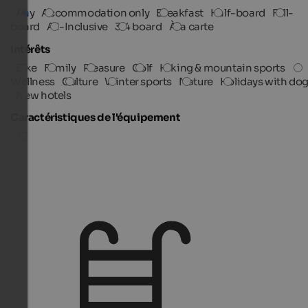
Any
Accommodation only
Breakfast
Half-board
Full-
board
All-Inclusive
3/4 board
À la carte
Intérêts
Bike
Family
Pleasure
Golf
Hiking & mountain sports
Wellness
Culture
Winter sports
Nature
Holidays with do
New hotels
Caractéristiques de l'équipement