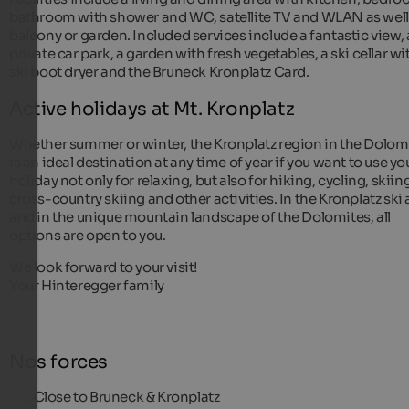
bathroom with shower and WC, satellite TV and WLAN as well
balcony or garden. Included services include a fantastic view, 
private car park, a garden with fresh vegetables, a ski cellar wi
ski boot dryer and the Bruneck Kronplatz Card.
Active holidays at Mt. Kronplatz
Whether summer or winter, the Kronplatz region in the Dolom
is an ideal destination at any time of year if you want to use yo
holiday not only for relaxing, but also for hiking, cycling, skiin
cross-country skiing and other activities. In the Kronplatz ski 
and in the unique mountain landscape of the Dolomites, all
options are open to you.
We look forward to your visit!
Your Hinteregger family
Nos forces
Close to Bruneck & Kronplatz