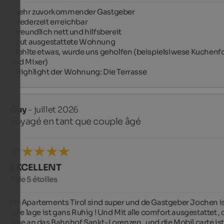
- sehr zuvorkommender Gastgeber

- Jederzeit erreichbar

- freundlich nett und hilfsbereit

- gut ausgestattete Wohnung

- fehlte etwas, wurde uns geholfen (beispielsiwese Kuchenf
und Mixer)

- Highlight der Wohnung: Die Terrasse
Guy
- juillet 2026
voyagé en tant que couple âgé
EXCELLENT
5 de 5 étoiles
De Apartements Tirol sind super und de Gastgeber Jochen is
, die lage ist gans Ruhig ! Und Mit alle comfort ausgestattet , d
lage an das Bahnhof Sankt-Lorenzen , und die Mobil carte ist