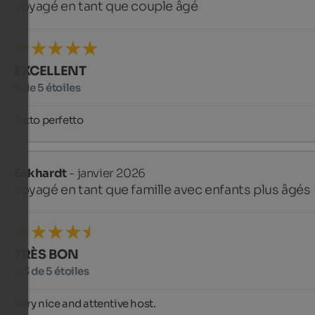
voyagé en tant que couple âgé
EXCELLENT
5 de 5 étoiles
Tutto perfetto
Eckhardt
- janvier 2026
voyagé en tant que famille avec enfants plus âgés
TRÈS BON
4,3 de 5 étoiles
Very nice and attentive host.