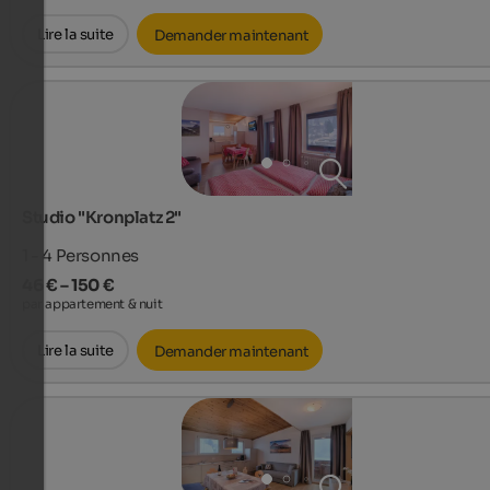
Lire la suite
Demander maintenant
Studio "Kronplatz 2"
1 - 4
Personnes
46 € – 150 €
par appartement & nuit
Lire la suite
Demander maintenant