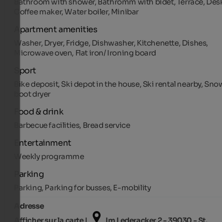
Bathroom with shower, Bathromm with bidet, Terrace, Des
Coffee maker, Water boiler, Minibar
Apartment amenities
Washer, Dryer, Fridge, Dishwasher, Kitchenette, Dishes,
Microwave oven, Flat iron/ Ironing board
Sport
Bike deposit, Ski depot in the house, Ski rental nearby, Sno
boot dryer
Food & drink
Barbecue facilities, Bread service
Entertainment
Weekly programme
Parking
Parking, Parking for busses, E-mobility
Adresse
Afficher sur la carte |
Im Lederacker 2 - 39030 - St.