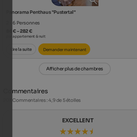
Panorama Penthaus "Pustertal"
2 - 6
Personnes
86 € – 282 €
par appartement & nuit
Lire la suite
Demander maintenant
Afficher plus de chambres
Commentaires
203
Commentaires : 4,9 de 5 étoiles
EXCELLENT