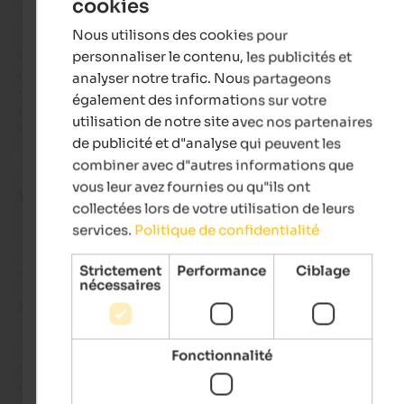
cookies
ENGLISH
5 de 5 étoiles
Nous utilisons des cookies pour
FRENCH
personnaliser le contenu, les publicités et
Excellent, I highly recommend it. It has everything you need: a
dishwasher, cooking utensils, and a fully equipped kitchen. It
analyser notre trafic. Nous partageons
small apartments and large two-bedroom apartments with 
également des informations sur votre
mountain views. It also offers laundry and drying facilities. A 
utilisation de notre site avec nos partenaires
basket can be filled for 5 euros.
de publicité et d"analyse qui peuvent les
combiner avec d"autres informations que
vous leur avez fournies ou qu"ils ont
Wed
- septembre 2025
collectées lors de votre utilisation de leurs
services.
Politique de confidentialité
Strictement
Performance
Ciblage
Avis de Google
nécessaires
EXCELLENT
5 de 5 étoiles
Fonctionnalité
Our stay at this apartment was absolutely wonderful! The plac
exceptionally clean, very safe, and in a strategic location clos