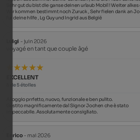
Sehr gut du bist die ganse deinen urlaub Mobil ! Weiter alkes o
Wir kommen bestimmt noch Zuruck , Sehr fielen dank an Jo
fur deine hilfe , Lg Guy und Ingrid aus België
Luigi
- juin 2026
voyagé en tant que couple âgé
EXCELLENT
5 de 5 étoiles
Alloggio prrfetto, nuovo, funzionale e ben pulito. 

Gestito magnificamente dal Signor Jochen che è stato 
impeccabile. Assolutamente consigliato.
Enrico
- mai 2026