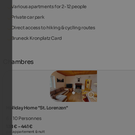
Various apartments for 2-12 people
Private car park
Direct access to hiking & cycling routes
Bruneck Kronplatz Card
Chambres
Holiday Home "St. Lorenzen"
6 - 10
Personnes
138 € – 441 €
par appartement & nuit