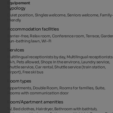
Équipement
Typology
Quiet position, Singles welcome, Seniors welcome, Family
friendly
Accommodation facilities
Barrier-free, Relax room, Conference room, Terrace, Garde
Sun-bathing lawn, Wi-Fi
Services
Multilingual receptionists by day, Multilingual receptionists
24 h, Pets allowed, Shops in the environs, Laundry service,
Shuttle service, Car rental, Shuttle service (train station,
airport), Free ski bus
Room types
Appartments, Double Room, Rooms for families, Suite,
Rooms with communication door
Room/Apartment amenities
TV, Bed clothes, Hairdryer, Bathroom with bathtub,