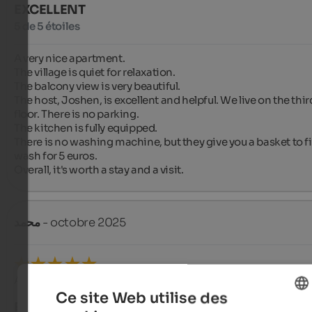
EXCELLENT
5 de 5 étoiles
A very nice apartment.

The village is quiet for relaxation.

The balcony view is very beautiful.

The host, Joshen, is excellent and helpful. We live on the third
floor. There is no parking.

The kitchen is fully equipped.

There is no washing machine, but they give you a basket to fil
wash for 5 euros.

Overall, it's worth a stay and a visit.
محمد
- octobre 2025
Avis de Google
Ce site Web utilise des
EXCELLENT