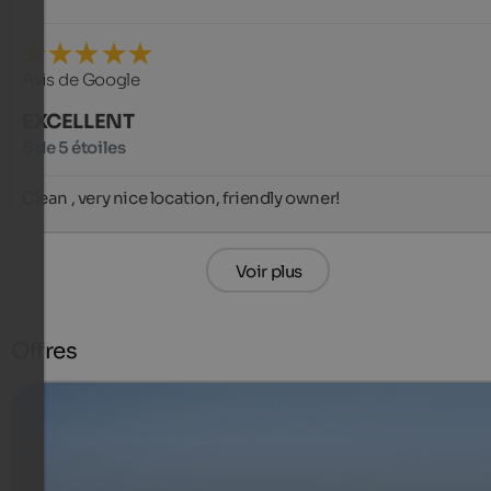
Avis de Google
EXCELLENT
5 de 5 étoiles
Clean , very nice location, friendly owner!
Voir plus
Offres