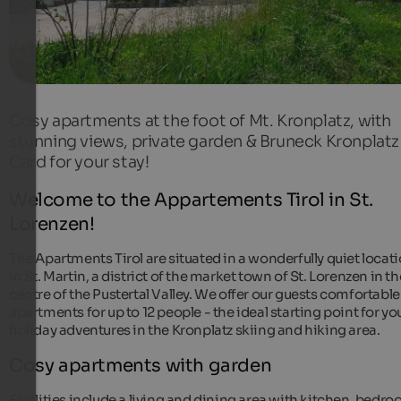
Cosy apartments at the foot of Mt. Kronplatz, with
stunning views, private garden & Bruneck Kronplatz
Card for your stay!
Welcome to the Appartements Tirol in St.
Lorenzen!
The Apartments Tirol are situated in a wonderfully quiet locat
in St. Martin, a district of the market town of St. Lorenzen in th
centre of the Pustertal Valley. We offer our guests comfortable
apartments for up to 12 people - the ideal starting point for yo
holiday adventures in the Kronplatz skiing and hiking area.
Cosy apartments with garden
Facilities include a living and dining area with kitchen, bedro