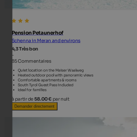
Pension Petaunerhof
Schenna in Meran and environs
4,3
Très bon
-
85 Commentaires
Quiet location on the Maiser Waalweg
Heated outdoor pool with panoramic views
Comfortable apartments & rooms
South Tyrol Guest Pass included
Ideal for families
à partir de
58.00 €
par nuit
Demander directement
TOP HOTEL