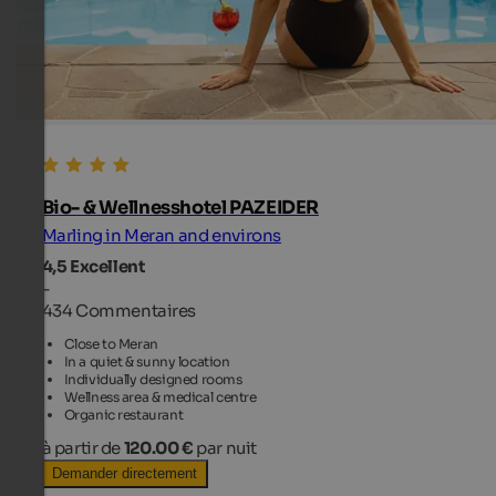
Bio- & Wellnesshotel PAZEIDER
Marling in Meran and environs
4,5
Excellent
-
434 Commentaires
Close to Meran
In a quiet & sunny location
Individually designed rooms
Wellness area & medical centre
Organic restaurant
à partir de
120.00 €
par nuit
Demander directement