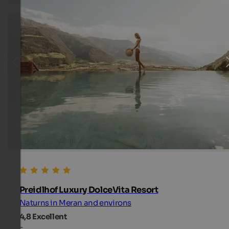
Preidlhof Luxury DolceVita Resort
Naturns in Meran and environs
4,8
Excellent
-