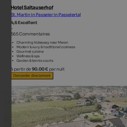
Hotel Saltauserhof
St. Martin in Passeier in Passeiertal
4,6
Excellent
-
565 Commentaires
Charming hideaway near Meran
Modern luxury & traditional cosiness
Gourmet cuisine
Wellness & spa
Garden & tennis courts
à partir de
90.00 €
par nuit
Demander directement