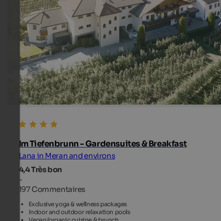
Im Tiefenbrunn - Gardensuites & Breakfast
Lana in Meran and environs
4,4
Très bon
-
197 Commentaires
Exclusive yoga & wellness packages
Indoor and outdoor relaxation pools
Vegan/organic cuisine & brunch