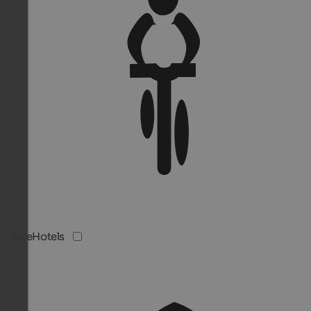
BikeHotels