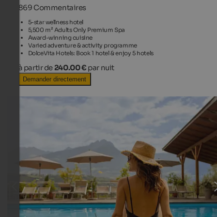
869 Commentaires
5-star wellness hotel
5,500 m² Adults Only Premium Spa
Award-winning cuisine
Varied adventure & activity programme
DolceVita Hotels: Book 1 hotel & enjoy 5 hotels
à partir de
240.00 €
par nuit
Demander directement
TOP HOTEL