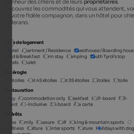
bonheur des chiens et de leurs
propriétaires
.
Découvrez les commodités qui vous attendent, vo
et votre fidèle compagnon, dans un hôtel pour chi
à Merano.
Type de logement
Hotel
Apartment / Residence
Guesthouse / Boarding hous
Bed & Breakfast
Farm stay
Camping
South Tyrol's top
Hotels
Chalet
Catérogie
5 étoiles
4 et 4S étoiles
3 et 3S étoiles
2 étoiles
1 étoile
Restauration
Any
Accommodation only
Breakfast
Half-board
Full-
board
All-Inclusive
3/4 board
À la carte
Intérêts
Bike
Family
Pleasure
Golf
Hiking & mountain sports
Wellness
Culture
Winter sports
Nature
Holidays with do