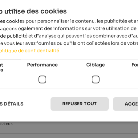
 utilise des cookies
es cookies pour personnaliser le contenu, les publicités et a
tageons également des informations sur votre utilisation de 
de publicité et d"analyse qui peuvent les combiner avec d"a
 vous leur avez fournies ou qu"ils ont collectées lors de votre
olitique de confidentialité
nt
Performance
Ciblage
Fo
röden
es
Gröden
REFUSER TOUT
S DÉTAILS
ACCE
es informations détaillées et précises. Toutefois, il est possible que des
 jour en temps réel. Vous obtiendrez des informations précises sur les date
sateur.