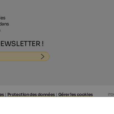
des
dans
s
EWSLETTER !
es
|
Protection des données
|
Gérer les cookies
IT0