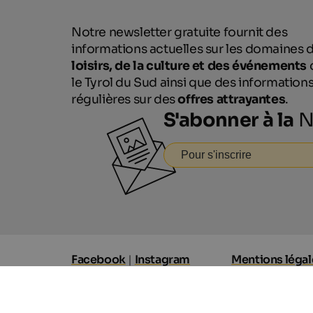
Notre newsletter gratuite fournit des
informations actuelles sur les domaines 
loisirs, de la culture et des événements
le Tyrol du Sud ainsi que des information
régulières sur des
offres attrayantes
.
S'abonner à la
N
Pour s'inscrire
Facebook
|
Instagram
Mentions légal