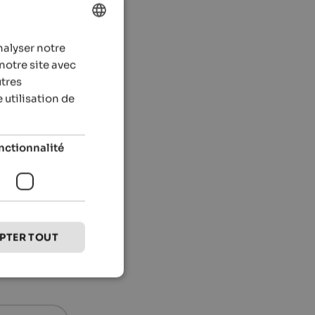
nalyser notre
ENGLISH
notre site avec
FRENCH
utres
 utilisation de
nctionnalité
PTER TOUT
 événements
s, les