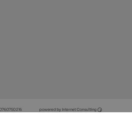
Internet Consult
0760750216
powered by Internet Consulting