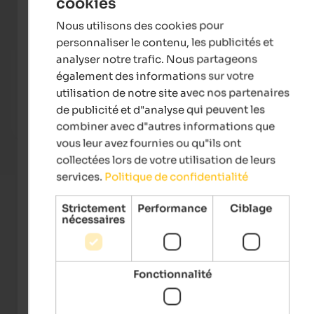
cookies
ENGLISH
Nous utilisons des cookies pour
FRENCH
personnaliser le contenu, les publicités et
analyser notre trafic. Nous partageons
Quellenhof Luxury Resort Passeier
Landh
également des informations sur votre
The 5-star sport and wellness resort South Tyrol with
Welco
utilisation de notre site avec nos partenaires
10.500 m² Spa Areas, 23 Saunas, 7 Tennis Courts, 12
gates 
Pools, 4-hole Golf Course.
area a
de publicité et d"analyse qui peuvent les
combiner avec d"autres informations que
To the hotel
vous leur avez fournies ou qu"ils ont
collectées lors de votre utilisation de leurs
services.
Politique de confidentialité
Strictement
Performance
Ciblage
nécessaires
Fonctionnalité