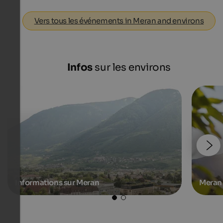
Vers tous les événements in Meran and environs
Infos
sur les environs
Informations sur Meran
Meran 