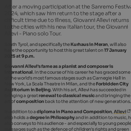
After a moving participation at the Sanremo Festiv
2024, which saw him return to the stage after a
difficult time due to illness, Giovanni Allevi returns
to the cities with his new Italian tour, the Giovanni
Allevi - Piano solo Tour.
South Tyrol, and specifically the
Kurhaus in Meran
, will also
have the opportunity to host this great talent on
17 January
2025 at 9 p.m.
Giovanni Allevi's fame as a pianist and composer is
international
. In the course of his career he has graced some
of the world's most famous stages such as
Carnegie Hall in
New York
,
La Scala Theatre in Milan
, and the
Forbidden City
Auditorium in Beijing
. With his art, Allevi has succeeded in
bringing a great
renewal to classical music
and bringing the
art of
composition
back to the attention of new generations
In addition to a
diploma in Piano and Composition
,
Allevi
also holds a
degree in Philosophy
and in addition to music, 
also conveys to his audience - and especially to young people
messages such as the defence of children's rights and green