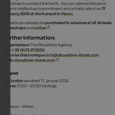
initiatives to protect the Earth. You can admire Giovanni
Allevi's intellectual commitment and artistic talent on
17
January 2025 at the Kursaal in
Meran
.
Tickets can already be
purchased in advance at all Athesia
bookshops
and
online
.
Further information:
Organisateur:
The Showtime Agency
Tél.:
+ 39 0473 270256
Courrier électronique:
info@showtime-ticket.com
Web:
showtime-ticket.com
Quand
Sur le site:
vendredi 17. janvier 2025
Heure:
21:00 - 23:00 Horloge
Où
Kurhaus - Meran