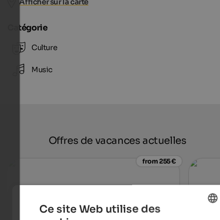
Afficher sur la carte
Catégorie
Culture
Music
Offres de vacances actuelles
from 255 €
Ce site Web utilise des