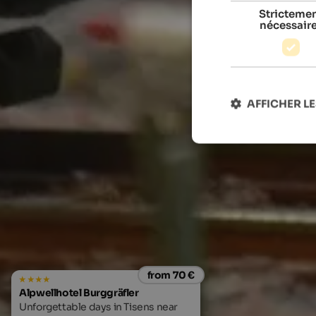
Stricteme
nécessair
AFFICHER LE
from 70 €
Alpwellhotel Burggräfler
Unforgettable days in Tisens near