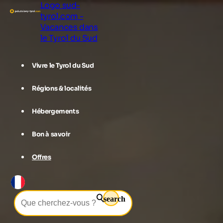
Logo sud-
tyrol.com -
Vacances dans
le Tyrol du Sud
Vivre le Tyrol du Sud
Régions & localités
Hébergements
Bon à savoir
Offres
search