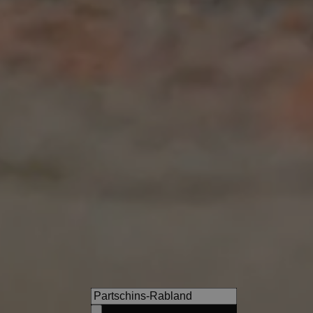
WINKLER 5-Star Design Hote
Breathtaking views and a fab
at the foot of Mt. Kronplatz aw