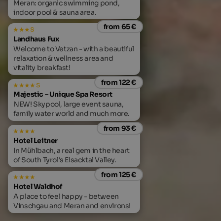
Meran: organic swimming pond,
indoor pool & sauna area.
from 65 €
s
Landhaus Fux
Welcome to Vetzan - with a beautiful
relaxation & wellness area and
vitality breakfast!
from 122 €
s
Majestic – Unique Spa Resort
NEW! Skypool, large event sauna,
family water world and much more.
from 93 €
Hotel Leitner
In Mühlbach, a real gem in the heart
of South Tyrol's Eisacktal Valley.
from 125 €
Hotel Waldhof
A place to feel happy - between
Vinschgau and Meran and environs!