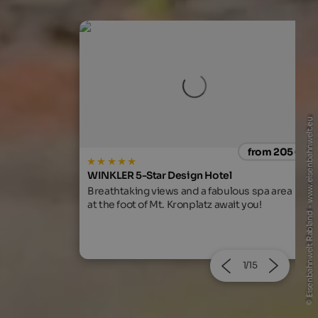
© Eisenbahnwelt Rabland - www.eisenbahnwelt.eu
from 205 €
- 25
l
Vita Aktiv Hotel Der Heinrichshof &
Residence
ulous spa area
ait you!
Your family-run hotel, with constant
cordiality, charm, tradition and attention to
detail.
2/15