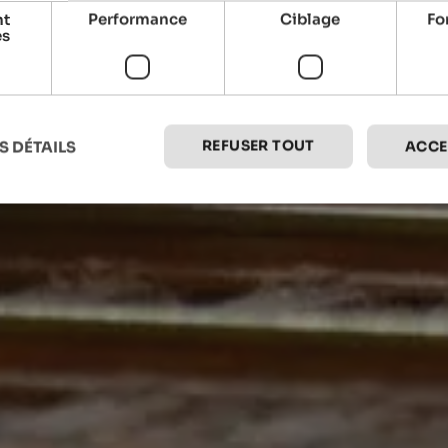
nt
Performance
Ciblage
Fo
es
REFUSER TOUT
S DÉTAILS
ACCE