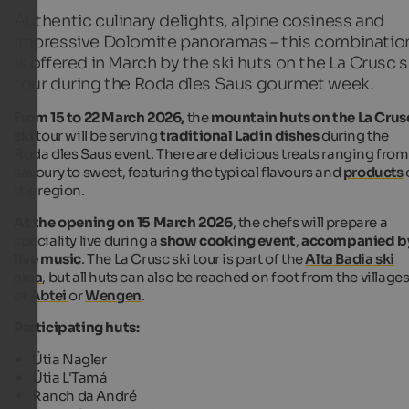
Authentic culinary delights, alpine cosiness and
impressive Dolomite panoramas – this combinatio
is offered in March by the ski huts on the La Crusc s
tour during the Roda dles Saus gourmet week.
From 15 to 22 March 2026,
the
mountain huts on the La Crus
ski
tour will be serving
traditional Ladin dishes
during the
Roda
dles
Saus event.
There are delicious treats ranging from
savoury to sweet, featuring the typical flavours and
products
the region.
At the opening on 15 March 2026
, the chefs will prepare a
speciality
live during a
show cooking event
,
accompanied b
live music
. The La Crusc ski tour is part of the
Alta Badia ski
area
, but all huts can also be reached on foot from the village
of
Abtei
or
Wengen
.
Participating huts:
Ütia
Nagler
Ütia
L'Tamá
Ranch da André