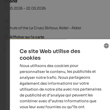
Quand
15.03.2026 - 22.03.2026
Où
Ski huts of the La Crusc Skitour, Abtei - Abtei
Afficher sur la carte
Catégorie
Ce site Web utilise des
cookies
ENGLISH
Gastronomy
Nous utilisons des cookies pour
FRENCH
personnaliser le contenu, les publicités et
analyser notre trafic. Nous partageons
également des informations sur votre
utilisation de notre site avec nos partenaires
de publicité et d"analyse qui peuvent les
combiner avec d"autres informations que
vous leur avez fournies ou qu"ils ont