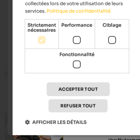
collectées lors de votre utilisation de leurs
services.
Politique de confidentialité
IDM Südtirol - Alto Adige | Alex Moling
Strictement
Performance
Ciblage
nécessaires
Événements
in Alta Badia
Fonctionnalité
10.08.2026, 24.08.2026, …
Badiamusica
Various locations in Val Badia - Abtei
ACCEPTER TOUT
Vers l'événeme
REFUSER TOUT
19.08.2026
Paisc en festa
AFFICHER LES DÉTAILS
St. Kassian - St. Kassian