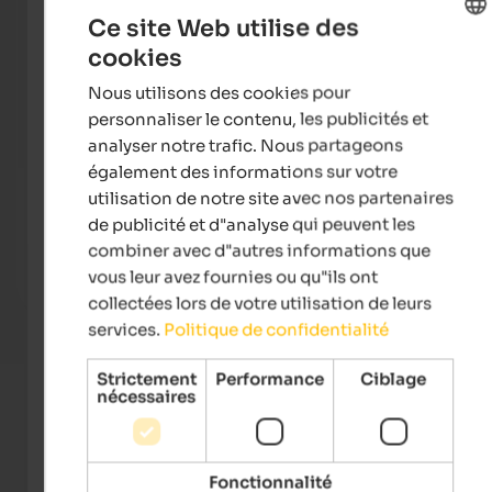
Ce site Web utilise des
cookies
ENGLISH
Nous utilisons des cookies pour
FRENCH
personnaliser le contenu, les publicités et
analyser notre trafic. Nous partageons
également des informations sur votre
Hotel Leitner
Steie
utilisation de notre site avec nos partenaires
Jewel in the heart of the Eisacktal – the perfect starting
Feed a
de publicité et d"analyse qui peuvent les
point for adventures in the Gitschberg Jochtal, Drei
unforg
combiner avec d"autres informations que
Zinnen, Kronplatz and Plose areas.
vous leur avez fournies ou qu"ils ont
To the hotel
collectées lors de votre utilisation de leurs
services.
Politique de confidentialité
Strictement
Performance
Ciblage
nécessaires
Fonctionnalité