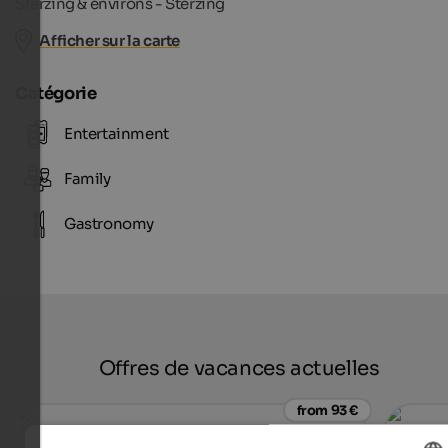
Sterzing & environs - Sterzing
Afficher sur la carte
Catégorie
Entertainment
Family
Gastronomy
Offres de vacances actuelles
from 93 €