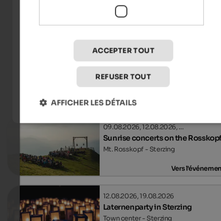
IDM Südtirol-Alto Adige/Manuel Ferrigato
ACCEPTER TOUT
REFUSER TOUT
Événements
in Eisacktal
AFFICHER LES DÉTAILS
09.08.2026, 12.08.2026, …
Sunrise concerts on the Rosskop
Mt. Rosskopf - Sterzing
Vers l'événeme
12.08.2026, 19.08.2026
Laternenparty in Sterzing
Town center - Sterzing