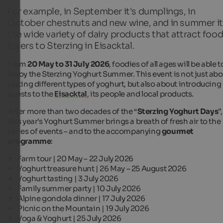
For example, in September it's dumplings, in
October chestnuts and new wine, and in summer it
the wide variety of dairy products that attract foo
lovers to Sterzing in Eisacktal.
From
20 May
to 31 July 2026
, foodies of all ages will be able t
enjoy the Sterzing Yoghurt Summer. This event is not just abo
tasting different types of yoghurt, but also about introducing
guests to the
Eisacktal
, its people and local products.
After more than two decades of the “
Sterzing Yoghurt Days
”,
this year's Yoghurt Summer brings a breath of fresh air to the
series of events – and to the accompanying
gourmet
programme
:
Farm tour | 20 May – 22 July 2026
Yoghurt treasure hunt | 26 May – 25 August 2026
Yoghurt tasting | 3 July 2026
Family summer party | 10 July 2026
Alpine gondola dinner | 17 July 2026
Picnic on the Mountain | 19 July 2026
Yoga & Yoghurt | 25 July 2026