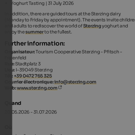
Yoghurt Tasting | 31 July 2026
In addition, there are guided tours at the Sterzing dairy
(Monday to Friday by appointment). The events invite childr
and adults to rediscover the world of
Sterzing
yoghurt and
enjoy the
summer
to the fullest.
Further information:
Organisateur:
Tourism Cooperative Sterzing - Pfitsch -
Freienfeld
Rue:
Stadtplatz 3
Lieu:
I-39049 Sterzing
Tél.:
+39 0472 765 325
Courrier électronique:
info@sterzing.com
Web:
www.sterzing.com
Quand
20.05.2026 - 31.07.2026
Où