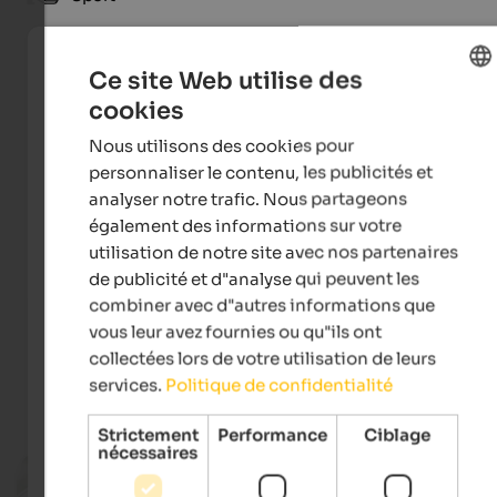
Ce site Web utilise des
cookies
ENGLISH
Nous utilisons des cookies pour
FRENCH
personnaliser le contenu, les publicités et
analyser notre trafic. Nous partageons
également des informations sur votre
utilisation de notre site avec nos partenaires
de publicité et d"analyse qui peuvent les
Alta Badia Brand - Freddy Planinschek
combiner avec d"autres informations que
vous leur avez fournies ou qu"ils ont
collectées lors de votre utilisation de leurs
services.
Politique de confidentialité
Événements
in Alta Badia
Strictement
Performance
Ciblage
nécessaires
10.08.2026, 24.08.2026, …
Badiamusica