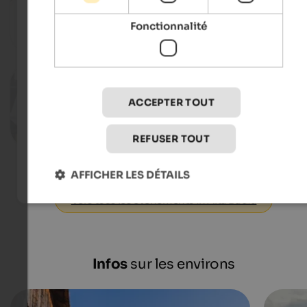
Various locations in Val Badia - Abtei
Fonctionnalité
Vers l'événeme
19.08.2026
Paisc en festa
ACCEPTER TOUT
St. Kassian - St. Kassian
Vers l'événeme
REFUSER TOUT
AFFICHER LES DÉTAILS
Vers tous les événements in Alta Badia
Infos
sur les environs