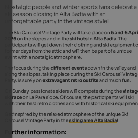
Nostalgic people and winter sports fans celebrate
ski season closing in Alta Badia with an
unforgettable party in the vintage style!
The Ski Carousel Vintage Party will take place on
5 and 6 Apri
2026
on the slopes and in the
ski huts
in
Alta Badia
. The
participants will get down their clothing and ski equipment o
former days from the attic and will then be part of a unique
event with a nostalgic atmosphere.
The focus during the
different events
down in the valley and
along the slopes, taking place during the Ski Carousel Vintag
Party, is surely on
extravagant retro outfits
and much
fun
.
On Sunday, passionate skiers will compete during the
vintag
ski race
on La Para slope. Of course, the participants will ski
with their best retro clothes and with historical ski equipmen
Get inspired by the relaxed atmosphere of the unique Ski
Carousel Vintage Party in the
skiing area Alta Badia
!
Further information: