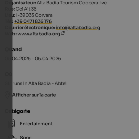
Organisateur:
Alta Badia Tourism Cooperative
Rue:
Col Alt 36
Lieu:
I-39033 Corvara
Tél.:
+39 0471 836 176
Courrier électronique:
info@altabadia.org
Web:
www.altabadia.org
Quand
05.04.2026 - 06.04.2026
Où
Ski runs in Alta Badia - Abtei
Afficher sur la carte
Catégorie
Entertainment
Sport