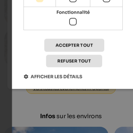
Farmers' market in Ulten
Village centre - St. Walburg
Fonctionnalité
Vers l'événeme
06.09.2026
South Tyrolean krapfen festival
ACCEPTER TOUT
Valley station Schwemmalm - St. Wal
REFUSER TOUT
Vers l'événeme
AFFICHER LES DÉTAILS
Vers tous les événements in Ultental
Infos
sur les environs