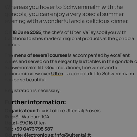
Whereas you hover to Schwemmalm with the
gondola, you can enjoy a very special summer
evening with a wonderful and a delicious dinner.
On
18 June 2026
, the chefs of Ulten Valley spoil you with
traditional dishes made of regional products at the gondola
dinner.
The
menu of several courses
is accompanied by excellent
wines and served on the elegantly laid tables in the gondola o
Schwemmalm lift. Gourmet dinner, fine wines and a
panoramic view over
Ulten
– a gondola lift to Schwemmalm
can be so beautiful.
Registration is necessary.
Further information:
Organisateur:
Tourist office Ultental/Proveis
Rue:
St. Walburg 104
Lieu:
I-39016 Ulten
Tél.:
+39 0473 795 387
Courrier électronique:
info@ultental.it