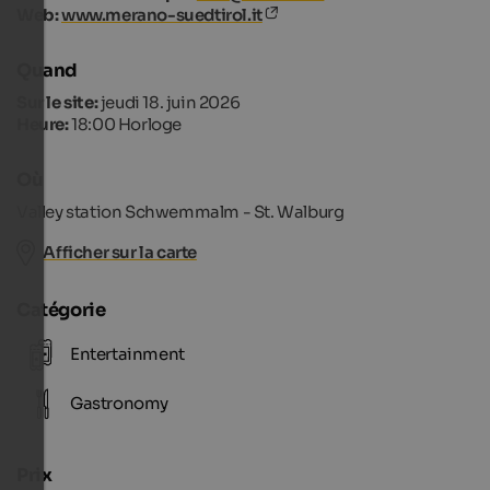
Web:
www.merano-suedtirol.it
Quand
Sur le site:
jeudi 18. juin 2026
Heure:
18:00 Horloge
Où
Valley station Schwemmalm - St. Walburg
Afficher sur la carte
Catégorie
Entertainment
Gastronomy
Prix