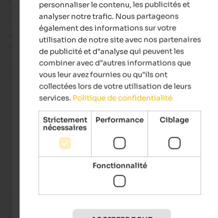
blottissent contre les pentes verdoyantes, parfois
personnaliser le contenu, les publicités et
densément boisées. Derrière elles, les montagnes
analyser notre trafic. Nous partageons
l'Ulten, hautes de plus de 3.000 mètres, se dresse
également des informations sur votre
vers le ciel comme des contreforts de l'imposant
utilisation de notre site avec nos partenaires
massif de l'Ortler.
de publicité et d"analyse qui peuvent les
combiner avec d"autres informations que
Toutes les localités de la région
vous leur avez fournies ou qu"ils ont
collectées lors de votre utilisation de leurs
services.
Politique de confidentialité
Hotels in St. Walburg
Strictement
Performance
Ciblage
nécessaires
Apartments in St. Walburg
Fonctionnalité
Ceux qui recherchent le calme et la nature, mais aussi
l'authenticité, adoreront Santa Valburga et les autres petits
villages pittoresques de la
vallée de l'Ultimo
. Santa Valburga 