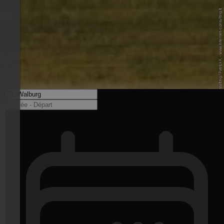
© Internet Consulting / Patrick K. - www.internet-consulting.it