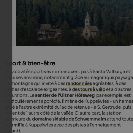
Internet Consulting - Patrick Kammerlander
Sport & bien-être
Les activités sportives ne manquent pas à Santa Valburga et
dans ses environs, notamment grâce au magnifique paysage
de montagne qui invite à des
randonnées
agréables, à des
parties d'escalade exigeantes, à
des tours à vélo
et à d'autres
excursions. Le
sentier de l'Ultner Höfeweg
, par exemple, est
particulièrement apprécié. Il mène de Kuppelwies - un hame
situé à l'autre extrémité du lac de retenue - à S. Gertrude, puis
revient de l'autre côté de la vallée. D'autre part, la station
inférieure du
domaine skiable de Schwemmalm
attend tout
la famille
à Kuppelwies avec des pistes à l'enneigement
garanti.