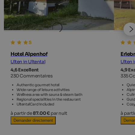
Hotel Alpenhof
Erleb
Ulten in Ultental
Ulten i
4,6 Excellent
4,9 Ex
230 Commentaires
335 C
Authentic gourmet hotel
Quiet
Wide range of leisure activities
Alpi
Wellness area with sauna & steam bath
Culi
Regional specialities in the restaurant
Guid
UltentalCard included
Cosy
à partir de
87.00 €
par nuit
à parti
Demander directement
Deman