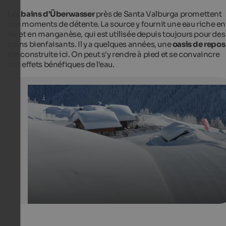
Les bains d'Überwasser
près de Santa Valburga promettent
des moments de détente. La source y fournit une eau riche en
fer et en manganèse, qui est utilisée depuis toujours pour des
bains bienfaisants. Il y a quelques années, une
oasis de repos
été construite ici. On peut s'y rendre à pied et se convaincre
des effets bénéfiques de l'eau.
Ski area Schwemmalm
The family-friendly ski area in Ultental offers perfect s
conditions and perfectly prepared ski runs.
Tourismusgenossenschaft Ultental-Proveis - Oswald Breitenberger