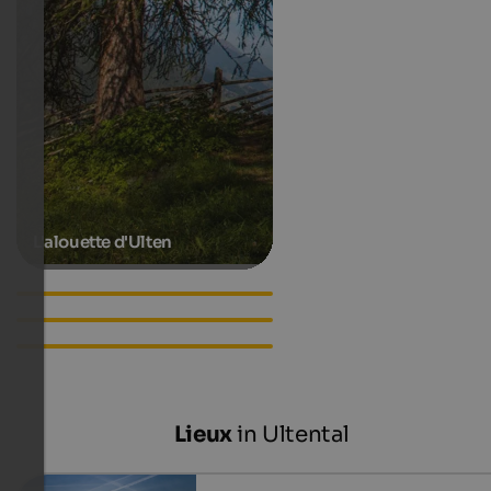
L'alouette d'Ulten
Hotels in St. Walburg
Apartments in St. Walburg
Accommodations in St.
Walburg
Lieux
in Ultental