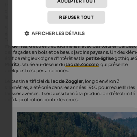
ACCEPTER TOUT
trouve plus ou moins au milieu de la vallée, à
1 190 mètres
d'altitude, et forme avec Kuppelwies, St. Nikolaus et
S. Gertr
la
commune d'Ultimo
.
REFUSER TOUT
Sur une colline au-dessus du village actuel se trouve une jolie
AFFICHER LES DÉTAILS
église paroissiale
dont les murs remontent au 14ème siècle.
Tout autour, on trouve des habitations et des fermes, certaine
modernes, d'autres traditionnelles, avec des toits en bardeau
des façades en bois et de beaux jardins paysans. Un deuxièm
édifice religieux digne d'intérêt est la
petite église
gothique
Moritz
, située au-dessus du
Lac de Zoccolo
, qui présente
quelques fresques anciennes.
Le bassin artificiel du
lac de Zoggler
, long d'environ 3
kilomètres, a été créé dans les années 1950 pour recueillir les
fausses averses. Il sert aussi bien à la production d'électricité
qu'à la protection contre les crues.
Parish church of St. Walburg
Slightly hidden on a hill at the village border, you can se
parish church of St. Walburg.