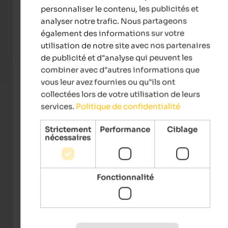
Hotel Waldhof
Quell
personnaliser le contenu, les publicités et
In a quiet location in Rabland, where Meran and environs
The 5-
analyser notre trafic. Nous partageons
and the Vinschgau valley meet and nature offers
10.50
également des informations sur votre
numerous possibilities.
Pools
utilisation de notre site avec nos partenaires
To the hotel
de publicité et d"analyse qui peuvent les
combiner avec d"autres informations que
vous leur avez fournies ou qu"ils ont
collectées lors de votre utilisation de leurs
services.
Politique de confidentialité
Strictement
Performance
Ciblage
nécessaires
Fonctionnalité
Tourismusverein Partschins, Rabland, Töll -
Helmuth Rier