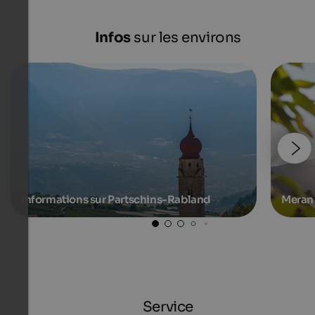
Infos
sur les environs
Informations sur Partschins-Rabland
Meran 
Service