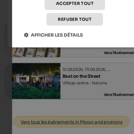
ACCEPTER TOUT
Événements
in Meran and environs
REFUSER TOUT
22.08.2026, 05.09.2026, …
Farmers' market in Ulten
AFFICHER LES DÉTAILS
Village centre - St. Walburg
Vers l'événeme
12.08.2026, 19.08.2026, …
Beat on the Street
Village centre - Naturns
Vers l'événeme
Vers tous les événements in Meran and environs