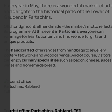
Each year in May, there is a wonderful market of art
and delights in the historical patio of the Tower of
Gaudenz in Partschins.
Olls hondgmocht, all handmade
– the market’s motto reflect
its programme: At this event in
Partschins
, everyone can
rummage for heart’s content and find wonderful gifts and
unique products.
The
handcrafted
offer ranges from handbags to jewellery,
pottery, felt works and woodcarvings. And of course, visitors
can enjoy
culinary specialities
such as bacon, cheese, juices
wines and homemade bread.
Tourist office Partschins, Rabland, Töll