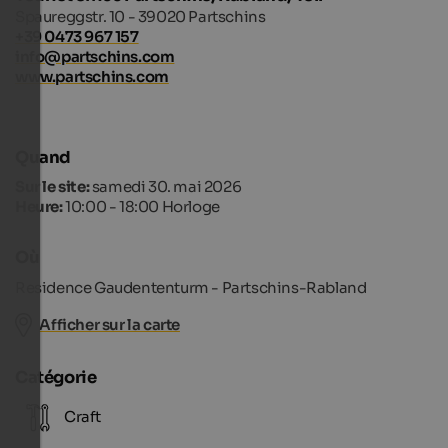
Spaureggstr. 10 - 39020 Partschins
+39 0473 967 157
info@partschins.com
www.partschins.com
Quand
Sur le site:
samedi 30. mai 2026
Heure:
10:00 - 18:00 Horloge
Où
Residence Gaudententurm - Partschins-Rabland
Afficher sur la carte
Catégorie
Craft