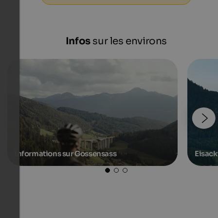
Infos
sur les environs
Informations sur Gossensass
Eisack