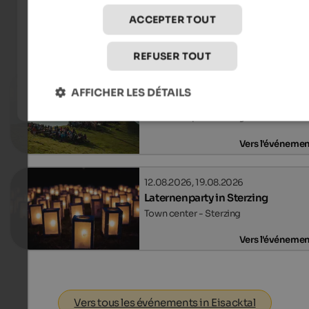
ACCEPTER TOUT
Événements
in Eisacktal
REFUSER TOUT
09.08.2026, 12.08.2026, …
AFFICHER LES DÉTAILS
Sunrise concerts on the Rosskop
Mt. Rosskopf - Sterzing
Vers l'événeme
12.08.2026, 19.08.2026
Laternenparty in Sterzing
Town center - Sterzing
Vers l'événeme
Vers tous les événements in Eisacktal