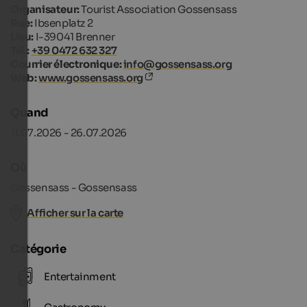
Organisateur:
Tourist Association Gossensass
Rue:
Ibsenplatz 2
Lieu:
I-39041 Brenner
Tél.:
+39 0472 632 327
Courrier électronique:
info@gossensass.org
Web:
www.gossensass.org
Quand
11.07.2026 - 26.07.2026
Où
Gossensass - Gossensass
Afficher sur la carte
Catégorie
Entertainment