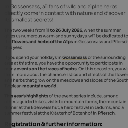
In Gossensass, all fans of wild and alpine herbs
directly come in contact with nature and discover
its smallest secrets!
The two weeks from
11 to 26 July 2026
, when the summer
gives us numerous warm and sunny days, will be dedicated t
the
flowers and herbs of the Alps
in Gossensass and Pflersc
this year.
If you spend your holidays in
Gossensass
or the surrounding
area at this time, you have the opportunity to participate in
many
events on the traces of herbs
. On this occasion, you wil
learn more about the characteristics and effects of the flowe
and herbs that grow on the meadows and slopes of the Sout
Tyrolean
mountain world
.
This year's highlights
of the event series include, among
others: guided hikes, visits to mountain farms, the mountain
dinner at the Edelweiss hut, a herb festival in Ladurns, and a
summer festival at the Kräuterhof Botenhof in
Pflersch
.
Registration & further information: