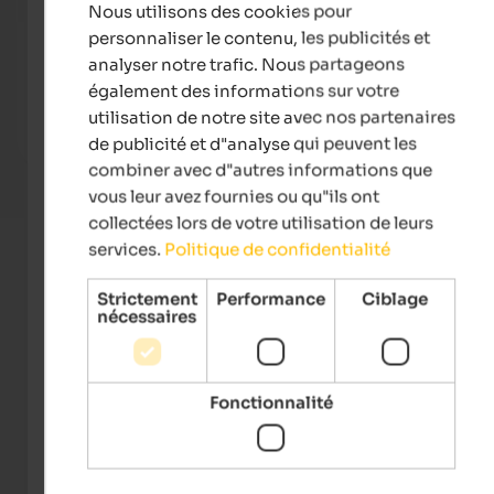
Nous utilisons des cookies pour
FRENCH
personnaliser le contenu, les publicités et
Granpanorama Hotel Sambergerhof
Hotel
analyser notre trafic. Nous partageons
Holidays at a heavenly altitude of 1500 metres and with
Jewel 
également des informations sur votre
54 kilometres Dolomites view, the ideal place to explore
point 
South Tyrol!
Zinne
utilisation de notre site avec nos partenaires
de publicité et d"analyse qui peuvent les
To the hotel
combiner avec d"autres informations que
vous leur avez fournies ou qu"ils ont
collectées lors de votre utilisation de leurs
services.
Politique de confidentialité
Strictement
Performance
Ciblage
nécessaires
Fonctionnalité
IDM Südtirol-Alto Adige/Helmuth Rier