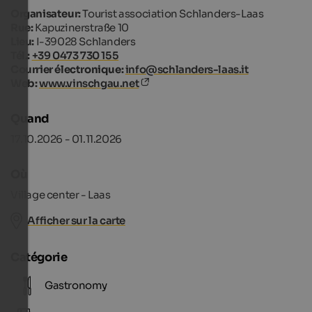
Organisateur:
Tourist association Schlanders-Laas
Rue:
Kapuzinerstraße 10
Lieu:
I-39028 Schlanders
Tél.:
+39 0473 730 155
Courrier électronique:
info@schlanders-laas.it
Web:
www.vinschgau.net
Quand
17.10.2026 - 01.11.2026
Où
Village center - Laas
Afficher sur la carte
Catégorie
Gastronomy