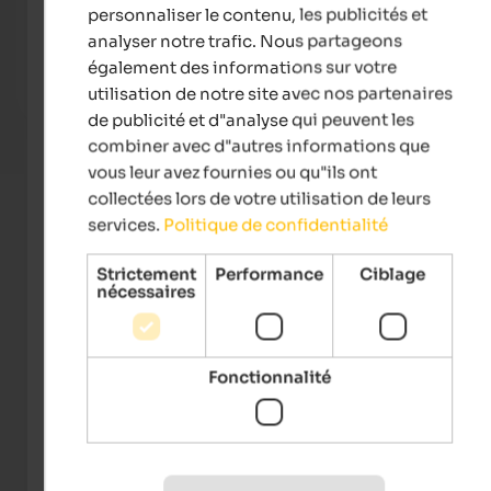
Hotel Sand
Landh
personnaliser le contenu, les publicités et
Holidays in Vinschgau - Garden with 25 m sports pool &
Welco
analyser notre trafic. Nous partageons
natural bathing pond, bike paths, countless hiking
gates 
également des informations sur votre
possibilities and much more.
area a
utilisation de notre site avec nos partenaires
To the hotel
de publicité et d"analyse qui peuvent les
combiner avec d"autres informations que
vous leur avez fournies ou qu"ils ont
collectées lors de votre utilisation de leurs
services.
Politique de confidentialité
Strictement
Performance
Ciblage
nécessaires
Fonctionnalité
IDM Südtirol-Alto Adige/trickytine