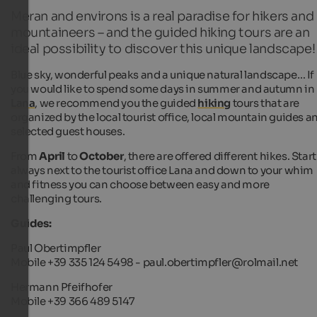
Meran and environs is a real paradise for hikers and
mountaineers – and the guided hiking tours are an
ideal possibility to discover this unique landscape!
Blue sky, wonderful peaks and a unique natural landscape… If
you would like to spend some days in summer and autumn in
Lana
, we recommend you the guided
hiking
tours that are
organized by the local tourist office, local mountain guides a
selected guest houses.
From
April
to
October
, there are offered different hikes. Start
always next to the tourist office Lana and down to your whim
and fitness you can choose between easy and more
challenging tours.
Guides:
Paul Obertimpfler
Mobile +39 335 124 5498 - paul.obertimpfler@rolmail.net
Hermann Pfeifhofer
Mobile +39 366 489 5147