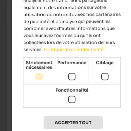
analyser notre trafic. Nous partageons
également des informations sur votre
To the accommodation
utilisation de notre site avec nos partenaires
de publicité et d"analyse qui peuvent les
combiner avec d"autres informations que
vous leur avez fournies ou qu"ils ont
collectées lors de votre utilisation de leurs
services.
Politique de confidentialité
Strictement
Performance
Ciblage
nécessaires
Visit Lana/Benjamin Pfitscher
Fonctionnalité
Événements
in Meran and environs
ACCEPTER TOUT