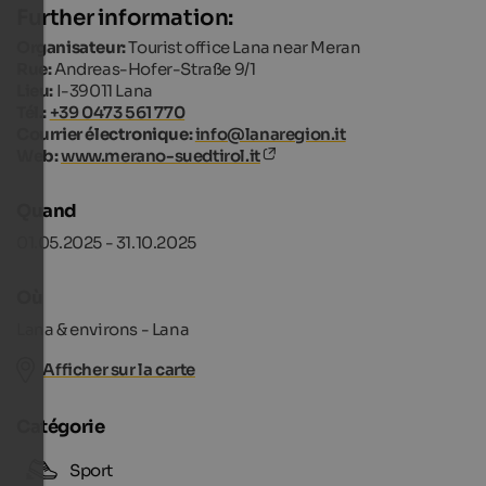
Further information:
Organisateur:
Tourist office Lana near Meran
Rue:
Andreas-Hofer-Straße 9/1
Lieu:
I-39011 Lana
Tél.:
+39 0473 561 770
Courrier électronique:
info@lanaregion.it
Web:
www.merano-suedtirol.it
Quand
01.05.2025 - 31.10.2025
Où
Lana & environs - Lana
Afficher sur la carte
Catégorie
Sport