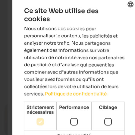
Ce site Web utilise des
cookies
ENGLISH
Nous utilisons des cookies pour
FRENCH
personnaliser le contenu, les publicités et
analyser notre trafic. Nous partageons
également des informations sur votre
utilisation de notre site avec nos partenaires
Seiser Alm Marketing - Fabian Dalpiaz
de publicité et d"analyse qui peuvent les
combiner avec d"autres informations que
vous leur avez fournies ou qu"ils ont
collectées lors de votre utilisation de leurs
Événements
at Seiser Alm-Schlern
services.
Politique de confidentialité
Strictement
Performance
Ciblage
17.08.2026, 24.08.2026, …
nécessaires
Summer Classics
Heilig Kreuz parish church - Seis am S
Vers l'événeme