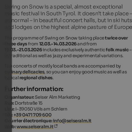
Swing on Snow is a special, almost exceptional
music festival in South Tyrol. It doesn’t take place 
as normal – in beautiful concert halls, but in ski hut
and lodges on the highest alpine pasture of Europe
The programme of Swing on Snow taking place
twice over
three days
from
12.03.-14.03.2026
and from
19.03.-21.03.2026
includes exclusively authentic
folk music
–
in traditional as well as jazzy and experimental variations.
The concerts of mostly local bands are accompanied by
culinary delicacies
, so you can enjoy good music as well as
typical
regional dishes
.
Further information:
Organisateur:
Seiser Alm Marketing
Rue:
Dorfstraße 15
Lieu:
I-39050 Völs am Schlern
Tél.:
+39 0471 709 600
Courrier électronique:
info@seiseralm.it
Web:
www.seiseralm.it