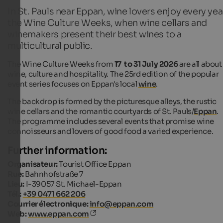
In St. Pauls near Eppan, wine lovers enjoy every yea
the Wine Culture Weeks, when wine cellars and
winemakers present their best wines to a
multicultural public.
The Wine Culture Weeks from
17 to 31 July 2026
are all about
wine, culture and hospitality. The 25rd edition of the popular
event series focuses on Eppan's local
wine
.
The backdrop is formed by the picturesque alleys, the rustic
wine cellars and the romantic courtyards of St. Pauls/
Eppan
.
The programme includes several events that promise wine
connoisseurs and lovers of good food a varied experience.
Further information:
Organisateur:
Tourist Office Eppan
Rue:
Bahnhofstraße 7
Lieu:
I-39057 St. Michael-Eppan
Tél.:
+39 0471 662 206
Courrier électronique:
info@eppan.com
Web:
www.eppan.com