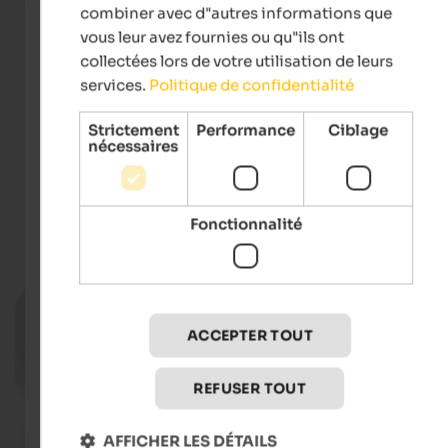
combiner avec d"autres informations que
vous leur avez fournies ou qu"ils ont
collectées lors de votre utilisation de leurs
services.
Politique de confidentialité
Strictement
Performance
Ciblage
IDM Südtirol-Alto Adige/Andreas Mierswa
nécessaires
Fonctionnalité
Événements
in Southern South Tyrol
12.08.2026, 19.08.2026, …
Long Shopping Wednesdays
ACCEPTER TOUT
St. Michael - Eppan an der Weinstraße
REFUSER TOUT
Vers l'événeme
AFFICHER LES DÉTAILS
03.09.2026, 04.09.2026, …