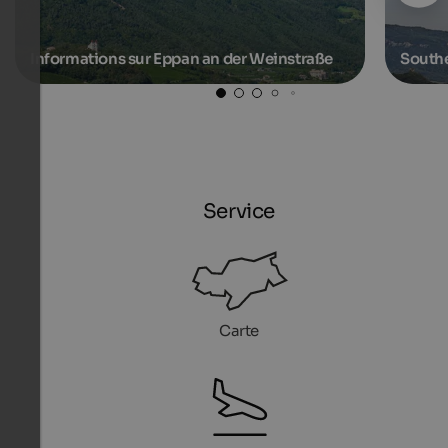
Informations sur Eppan an der Weinstraße
Southe
Service
Carte