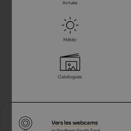
Arrivée
Météo
Catalogues
Vers les webcams
in Southern South Tyrol