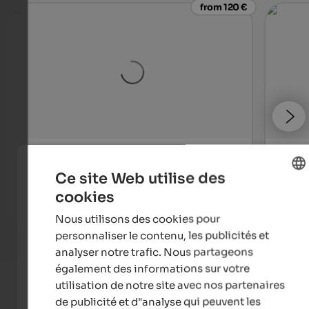
from 120 €
Hotel Tenz
Hotel
Where the sun shines longer - Enjoy a 360-degree view
Genui
Ce site Web utilise des
over the Etschtal, the surrounding vineyards, and the
the 4
picturesque villages!
cookies
ENGLISH
Nous utilisons des cookies pour
To the hotel
FRENCH
personnaliser le contenu, les publicités et
analyser notre trafic. Nous partageons
également des informations sur votre
utilisation de notre site avec nos partenaires
de publicité et d"analyse qui peuvent les