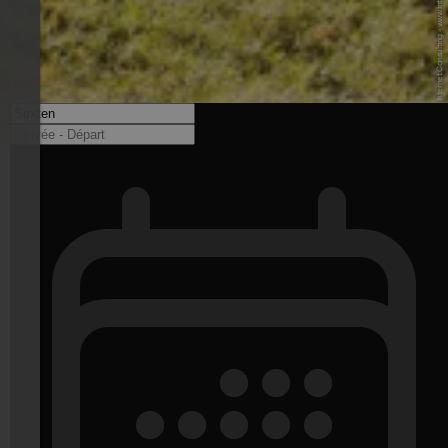
© Benedikt T. - Internet Consulting - www.internet-consulting.it