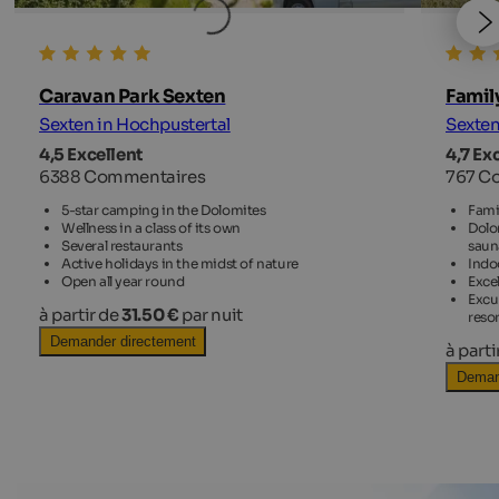
Caravan Park Sexten
Famil
Sexten in Hochpustertal
Sexten
4,5 Excellent
4,7 Ex
6388 Commentaires
767 C
5-star camping in the Dolomites
Famil
Wellness in a class of its own
Dolo
Several restaurants
saun
Active holidays in the midst of nature
Indo
Open all year round
Excel
Excu
à partir de
31.50 €
par nuit
reso
Demander directement
à parti
Deman