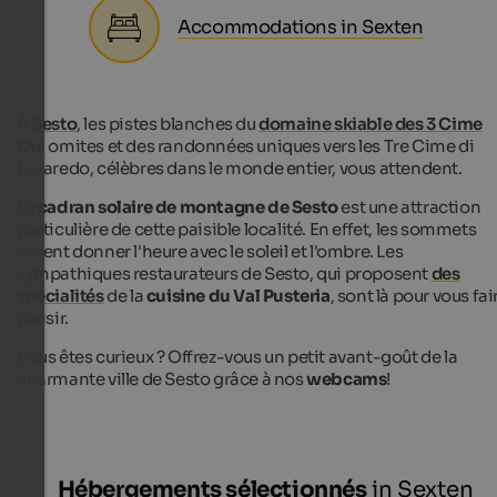
Accommodations in Sexten
À
Sesto
, les pistes blanches du
domaine skiable des 3 Cime
Dol
omites et des randonnées uniques vers les Tre Cime di
Lavaredo, célèbres dans le monde entier, vous attendent.
Le
cadran solaire de montagne de Sesto
est une attraction
particulière de cette paisible localité. En effet, les sommets
savent donner l'heure avec le soleil et l'ombre. Les
sympathiques restaurateurs de Sesto, qui proposent
des
spécialités
de la
cuisine du Val Pusteria
, sont là pour vous fai
plaisir.
Vous êtes curieux ? Offrez-vous un petit avant-goût de la
charmante ville de Sesto grâce à nos
webcams
!
Hébergements sélectionnés
in Sexten