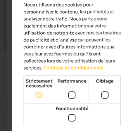
Nous utilisons des cookies pour
FRENCH
personnaliser le contenu, les publicités et
analyser notre trafic. Nous partageons
également des informations sur votre
utilisation de notre site avec nos partenaires
de publicité et d"analyse qui peuvent les
combiner avec d"autres informations que
vous leur avez fournies ou qu"ils ont
Rechercher
collectées lors de votre utilisation de leurs
services.
Politique de confidentialité
from 100 €
s
Strictement
Performance
Ciblage
Hotel Tirolerhof
Hotel S
nécessaires
Gourmet hotel | Welsberg-Taisten at Mt. Kronplatz
Pictures
Hochpus
Alta Pusteria
Sesto
Fonctionnalité
Webcam à Sesto