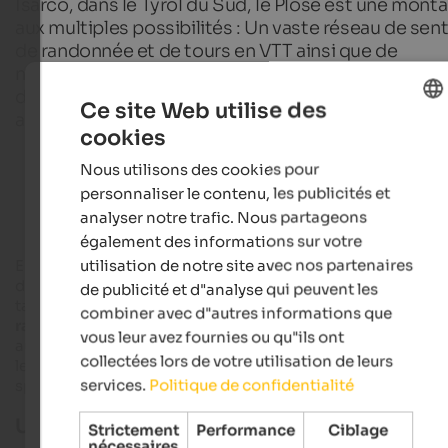
Isarco, dans le Tyrol du Sud, le Plose est une mont
aux multiples possibilités : Un vaste réseau de sent
de randonnée et de tours en VTT ainsi que de
nombreuses attractions comme le Plose Looping o
descente en VTT font du Plose une destination
Ce site Web utilise des
appréciée des petits et des grands vacanciers actif
cookies
ENGLISH
Nous utilisons des cookies pour
FRENCH
Hôtels de randonnée dans le Tyrol du Sud
personnaliser le contenu, les publicités et
analyser notre trafic. Nous partageons
également des informations sur votre
utilisation de notre site avec nos partenaires
En hiver, le
domaine skiable de Plose
marque des points avec
des pistes parfaitement préparées et la piste de luge RudiRun
de publicité et d"analyse qui peuvent les
tandis qu'en été, Plose enthousiasme en tant que
région de
combiner avec d"autres informations que
randonnée et de VTT facilement accessible
et avec une offre
vous leur avez fournies ou qu"ils ont
aux multiples facettes. Les enfants entreprenants y trouvent
collectées lors de votre utilisation de leurs
leur compte, tout comme les amoureux de la nature ou les
services.
Politique de confidentialité
sportifs en quête d'exercice.
Un paradis de la montagne varié
Strictement
Performance
Ciblage
nécessaires