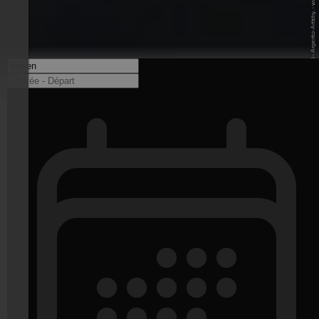
© Plose Ski AG - Argento-Artistry. - www.plose.org