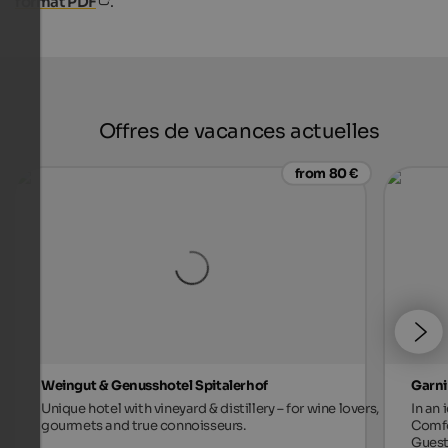
format PDF
.
Offres de vacances actuelles
from 80 €
Weingut & Genusshotel Spitalerhof
Garni
Unique hotel with vineyard & distillery – for wine lovers,
In an 
gourmets and true connoisseurs.
Comfo
Guest