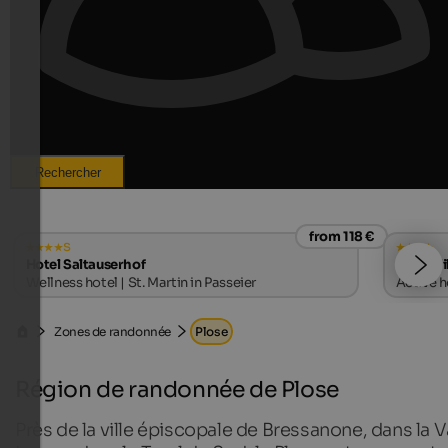
Rechercher
from 118 €
s
Hotel Saltauserhof
Hotel Vi
Wellness hotel | St. Martin in Passeier
Active h
Zones de randonnée
Plose
Région de randonnée de Plose
Près de la ville épiscopale de Bressanone, dans la V