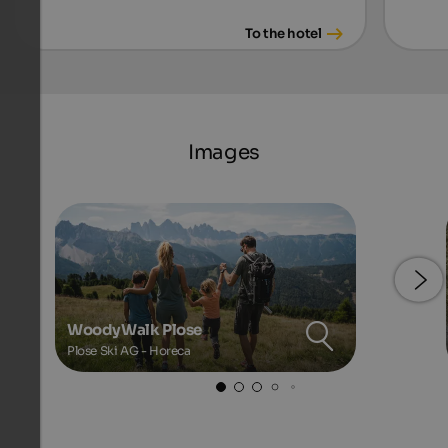
To the hotel
Images
WoodyWalk Plose
Plose Ski AG - Horeca