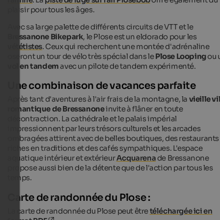
plaisir pour tous les âges.
Avec sa large palette de différents circuits de VTT et le
Bressanone Bikepark
, le Plose est un eldorado pour les
vététistes
. Ceux qui recherchent une montée d'adrénaline
oseront un tour de vélo très spécial dans le
Plose Looping
ou 
vol en tandem
avec un pilote de tandem expérimenté.
Une combinaison de vacances parfaite
Après tant d'aventures à l'air frais de la montagne, la
vieille vi
romantique de Bressanone
invite à flâner en toute
décontraction. La cathédrale et le palais impérial
impressionnent par leurs trésors culturels et les arcades
ombragées attirent avec de belles boutiques, des restaurants
riches en traditions et des cafés sympathiques. L'espace
aquatique intérieur et extérieur
Acquarena
de Bressanone
propose aussi bien de la détente que de l'action par tous les
temps.
Carte de randonnée du Plose :
La carte de randonnée du Plose peut être
téléchargée ici en