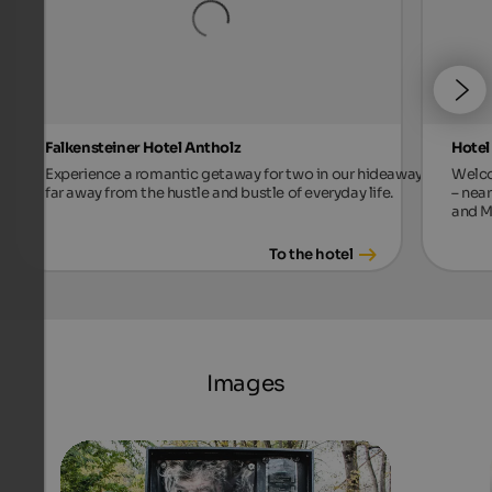
Falkensteiner Hotel Antholz
Hotel
Experience a romantic getaway for two in our hideaway,
Welco
far away from the hustle and bustle of everyday life.
– near
and M
To the hotel
Images