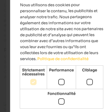
Nous utilisons des cookies pour
Le château, qui trône de loin au-dessus de
Brunico
, a été
FRENCH
construit au
13e siècle
et n'a cessé d'être agrandi et rénové au
personnaliser le contenu, les publicités et
cours des siècles suivants. L'ancienne
résidence d'été des
analyser notre trafic. Nous partageons
princes-évêques
est facilement accessible, un peu
au-dess
également des informations sur votre
de la ville
. Dans la cour intérieure du château, à laquelle on
utilisation de notre site avec nos partenaires
accède par un
pont en bois
, se trouve une
demi-tour ronde
de publicité et d"analyse qui peuvent les
avec un escalier qui mène aux
chambres des princes
et à
d'autres pièces.
combiner avec d"autres informations que
vous leur avez fournies ou qu"ils ont
Plus d'infos & horaires d'ouverture :
collectées lors de votre utilisation de leurs
MMM Ripa - Château de Brunico
services.
Politique de confidentialité
Schlossweg 2, I-39031 Brunico
Tél. +39 0474 410 220
Strictement
Performance
Ciblage
Courrier électronique : ripa@messner-mountain-museum.it
nécessaires
Web : messner-mountain-museum.it
Fonctionnalité