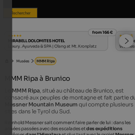
Rechercher
from 166 €
s
MIRABELL DOLOMITES HOTEL
Majesti
Luxury . Ayurveda & SPA | Olang at Mt. Kronplatz
Wellness
Musées
MMM Ripa
MMM Ripa à Brunico
Le
MMM Ripa
, situé au château de Brunico, est
consacré aux peuples de montagne et fait partie d
Messner Mountain Museum
qui compte plusieurs
sites dans le Tyrol du Sud.
Reinhold Messner sait comment faire parler de lui : dans les
années passées avec des escalades et
des expéditions
extrêmes
dans l'Himalaya
et plus tard avec le projet
Messner