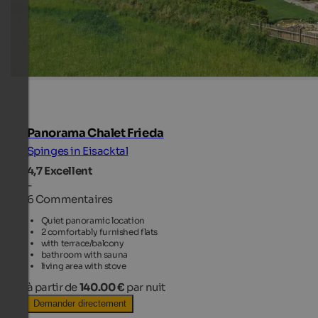
Panorama Chalet Frieda
Spinges in Eisacktal
4,7
Excellent
-
6 Commentaires
Quiet panoramic location
2 comfortably furnished flats
with terrace/balcony
bathroom with sauna
living area with stove
à partir de
140.00 €
par nuit
Demander directement