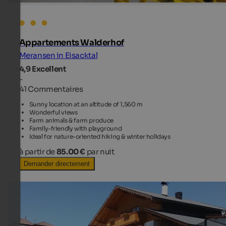
Appartements Walderhof
Meransen in Eisacktal
4,9
Excellent
-
41 Commentaires
Sunny location at an altitude of 1,560 m
Wonderful views
Farm animals & farm produce
Family-friendly with playground
Ideal for nature-oriented hiking & winter holidays
à partir de
85.00 €
par nuit
Demander directement