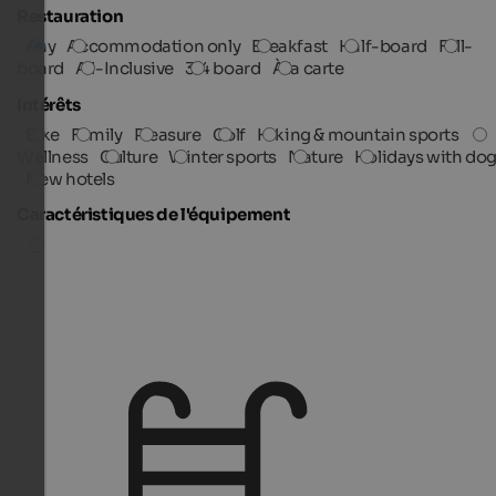
Restauration
Any
Accommodation only
Breakfast
Half-board
Full-
board
All-Inclusive
3/4 board
À la carte
Intérêts
Bike
Family
Pleasure
Golf
Hiking & mountain sports
Wellness
Culture
Winter sports
Nature
Holidays with do
New hotels
Caractéristiques de l'équipement