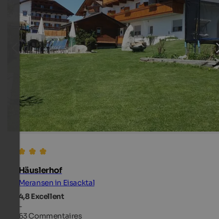
Häuslerhof
Meransen in Eisacktal
4,8
Excellent
-
63 Commentaires