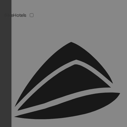
BikeHotels