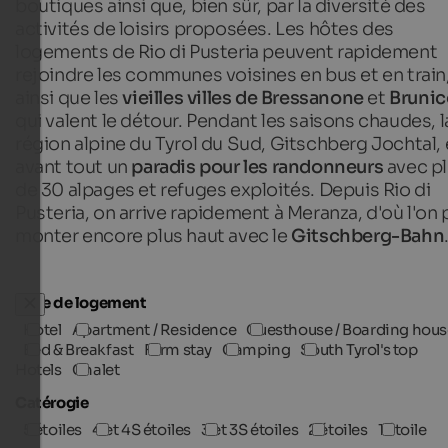
boutiques ainsi que, bien sûr, par la diversité des
activités de loisirs proposées. Les hôtes des
logements de Rio di Pusteria peuvent rapidement
rejoindre les communes voisines en bus et en train
ainsi que les
vieilles villes de Bressanone
et
Brunic
qui valent le détour. Pendant les saisons chaudes, l
région alpine du Tyrol du Sud, Gitschberg Jochtal, 
avant tout un
paradis pour les randonneurs
avec p
de 30 alpages et refuges exploités. Depuis Rio di
Pusteria, on arrive rapidement à Meranza, d'où l'on
monter encore plus haut avec le
Gitschberg-Bahn
Type de logement
Hotel
Apartment / Residence
Guesthouse / Boarding hous
Bed & Breakfast
Farm stay
Camping
South Tyrol's top
Hotels
Chalet
Catérogie
5 étoiles
4 et 4S étoiles
3 et 3S étoiles
2 étoiles
1 étoile