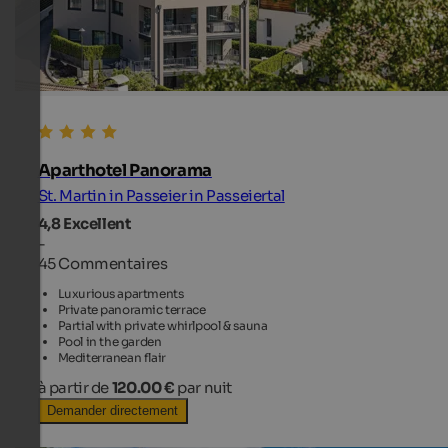
Aparthotel Panorama
St. Martin in Passeier in Passeiertal
4,8
Excellent
-
45 Commentaires
Luxurious apartments
Private panoramic terrace
Partial with private whirlpool & sauna
Pool in the garden
Mediterranean flair
à partir de
120.00 €
par nuit
Demander directement