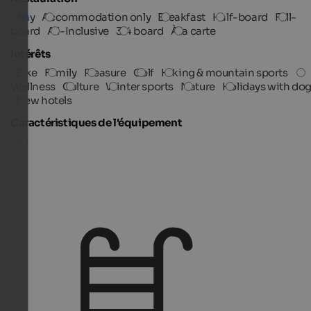
Any
Accommodation only
Breakfast
Half-board
Full-
board
All-Inclusive
3/4 board
À la carte
Intérêts
Bike
Family
Pleasure
Golf
Hiking & mountain sports
Wellness
Culture
Winter sports
Nature
Holidays with do
New hotels
Caractéristiques de l'équipement