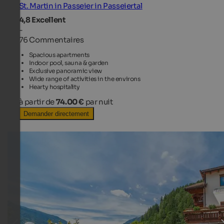
St. Martin in Passeier in Passeiertal
4,8
Excellent
-
76 Commentaires
Spacious apartments
Indoor pool, sauna & garden
Exclusive panoramic view
Wide range of activities in the environs
Hearty hospitality
à partir de
74.00 €
par nuit
Demander directement