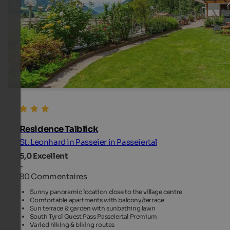
Residence Talblick
St. Leonhard in Passeier in Passeiertal
5,0
Excellent
-
80 Commentaires
Sunny panoramic location close to the village centre
Comfortable apartments with balcony/terrace
Sun terrace & garden with sunbathing lawn
South Tyrol Guest Pass Passeiertal Premium
Varied hiking & biking routes