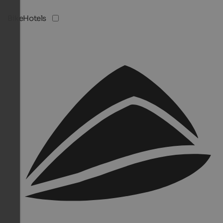
BikeHotels