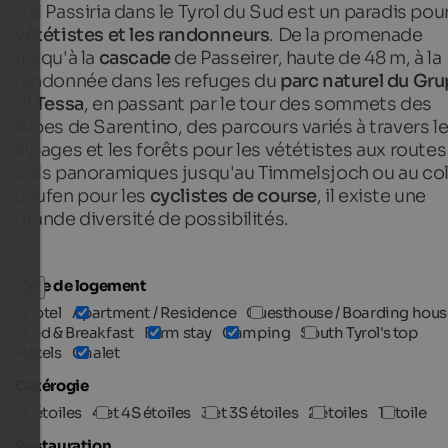
Val Passiria dans le Tyrol du Sud est un paradis pour
vététistes et les randonneurs
. De la promenade
jusqu'à la
cascade
de Passeirer, haute de 48 m, à la
randonnée dans les refuges du
parc naturel du Gr
di
Tessa
, en passant par le tour des sommets des
Alpes de Sarentino, des parcours variés à travers l
alpages et les forêts pour les vététistes aux routes
cols panoramiques jusqu'au Timmelsjoch ou au col
Jaufen pour les
cyclistes de course
, il existe une
grande diversité de possibilités.
Type de logement
Hotel
Apartment / Residence
Guesthouse / Boarding hous
Bed & Breakfast
Farm stay
Camping
South Tyrol's top
Hotels
Chalet
Catérogie
5 étoiles
4 et 4S étoiles
3 et 3S étoiles
2 étoiles
1 étoile
Restauration