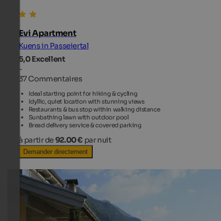
Evi Apartment
Kuens in Passeiertal
5,0
Excellent
-
37 Commentaires
Ideal starting point for hiking & cycling
Idyllic, quiet location with stunning views
Restaurants & bus stop within walking distance
Sunbathing lawn with outdoor pool
Bread delivery service & covered parking
à partir de
92.00 €
par nuit
Demander directement