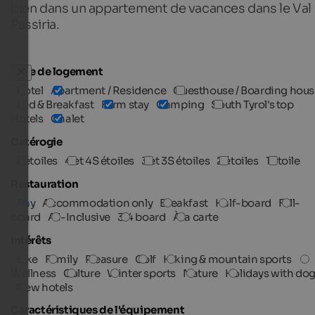
bien dans un appartement de vacances dans le Val
Passiria.
Type de logement
Hotel
Apartment / Residence
Guesthouse / Boarding hous
Bed & Breakfast
Farm stay
Camping
South Tyrol's top
Hotels
Chalet
Catérogie
5 étoiles
4 et 4S étoiles
3 et 3S étoiles
2 étoiles
1 étoile
Restauration
Any
Accommodation only
Breakfast
Half-board
Full-
board
All-Inclusive
3/4 board
À la carte
Intérêts
Bike
Family
Pleasure
Golf
Hiking & mountain sports
Wellness
Culture
Winter sports
Nature
Holidays with do
New hotels
Caractéristiques de l'équipement