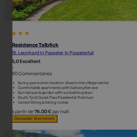
Residence Talblick
St. Leonhard in Passeier in Passeiertal
5,0
Excellent
-
80 Commentaires
Sunny panoramic location close to the village centre
Comfortable apartments with balcony/terrace
Sun terrace & garden with sunbathing lawn
South Tyrol Guest Pass Passeiertal Premium
Varied hiking & biking routes
à partir de
76.00 €
par nuit
Demander directement