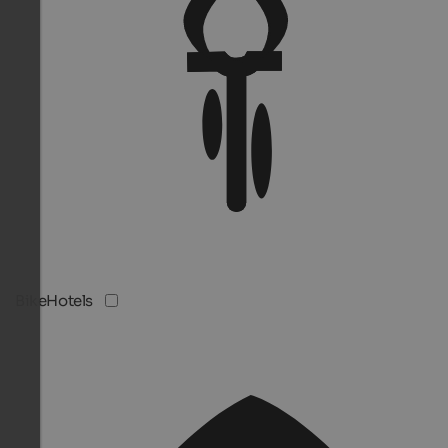
BikeHotels