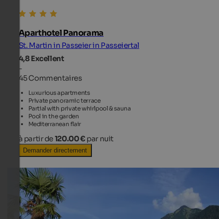
Aparthotel Panorama
St. Martin in Passeier in Passeiertal
4,8
Excellent
-
45 Commentaires
Luxurious apartments
Private panoramic terrace
Partial with private whirlpool & sauna
Pool in the garden
Mediterranean flair
à partir de
120.00 €
par nuit
Demander directement