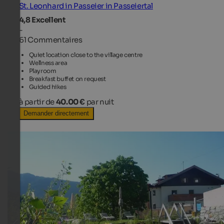
St. Leonhard in Passeier in Passeiertal
4,8
Excellent
-
61 Commentaires
Quiet location close to the village centre
Wellness area
Playroom
Breakfast buffet on request
Guided hikes
à partir de
40.00 €
par nuit
Demander directement