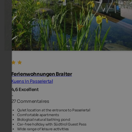
Ferienwohnungen Braiter
Kuens in Passeiertal
4,6
Excellent
-
27 Commentaires
Quiet location at the entrance to Passeiertal
Comfortable apartments
Biological natural bathing pond
Car-free holiday with Südtirol Guest Pass
Wide range of leisure activities