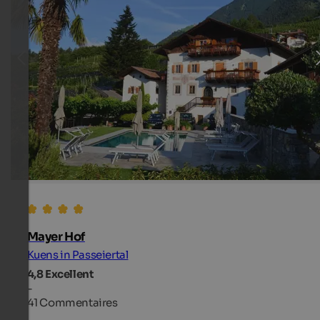
Mayer Hof
Kuens in Passeiertal
4,8
Excellent
-
41 Commentaires