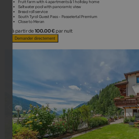
Fruit farm with 4 apartments & 1 holiday home
Saltwater pool with panoramic view
Bread roll service
South Tyrol Guest Pass - Passeiertal Premium
Close to Meran
à partir de
100.00 €
par nuit
Demander directement