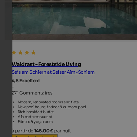
Waldrast - Forestside Living
Seis am Schlern at Seiser Alm-Schlern
4,8
Excellent
-
271 Commentaires
Modern, renovated rooms and flats
New pool house, indoor & outdoor pool
Rich breakfast buffet
A la carte restaurant
Fitness & yoga room
à partir de
145.00 €
par nuit