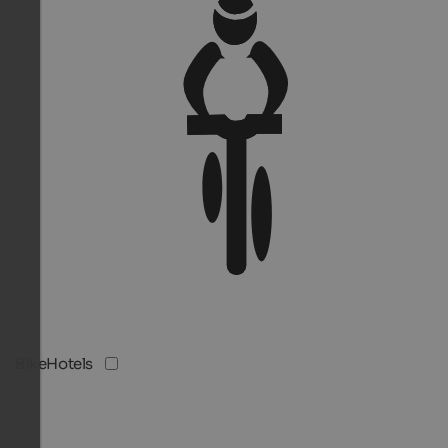
BikeHotels