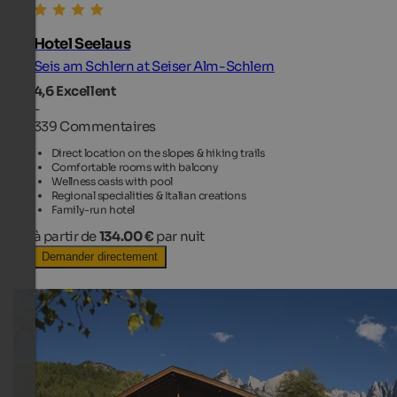
Hotel Seelaus
Seis am Schlern at Seiser Alm-Schlern
4,6
Excellent
-
339 Commentaires
Direct location on the slopes & hiking trails
Comfortable rooms with balcony
Wellness oasis with pool
Regional specialities & Italian creations
Family-run hotel
à partir de
134.00 €
par nuit
Demander directement