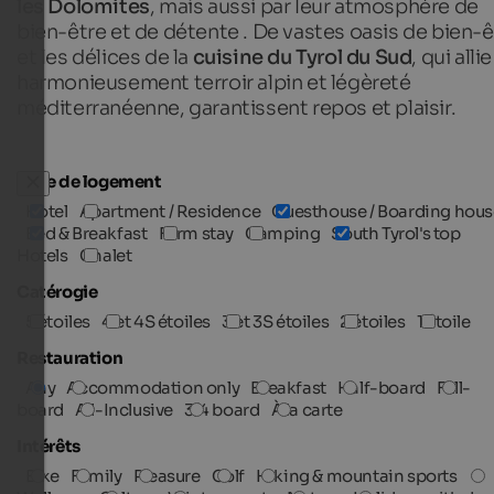
les Dolomites
, mais aussi par leur atmosphère de
bien-être et de détente
. De vastes oasis de bien-ê
et les délices de la
cuisine du Tyrol du Sud
, qui allie
harmonieusement terroir alpin et légèreté
méditerranéenne, garantissent repos et plaisir.
Type de logement
Hotel
Apartment / Residence
Guesthouse / Boarding hous
Bed & Breakfast
Farm stay
Camping
South Tyrol's top
Hotels
Chalet
Catérogie
5 étoiles
4 et 4S étoiles
3 et 3S étoiles
2 étoiles
1 étoile
Restauration
Any
Accommodation only
Breakfast
Half-board
Full-
board
All-Inclusive
3/4 board
À la carte
Intérêts
Bike
Family
Pleasure
Golf
Hiking & mountain sports