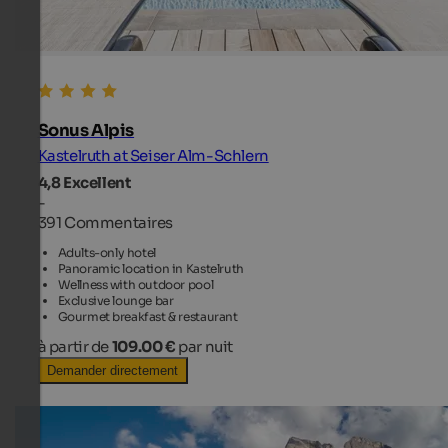
Sonus Alpis
Kastelruth at Seiser Alm-Schlern
4,8
Excellent
-
391 Commentaires
Adults-only hotel
Panoramic location in Kastelruth
Wellness with outdoor pool
Exclusive lounge bar
Gourmet breakfast & restaurant
à partir de
109.00 €
par nuit
Demander directement