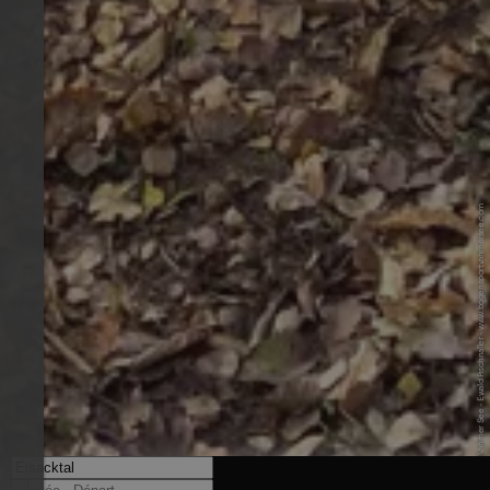
© Bogensport Vahrner See - Ewald Fischnaller - www.bogensportvahrnersee.com