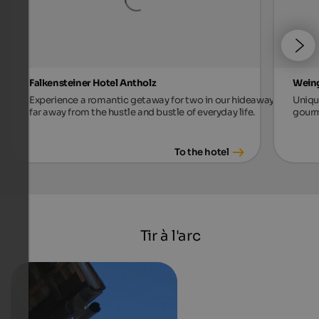
Falkensteiner Hotel Antholz
Weing
Experience a romantic getaway for two in our hideaway,
Unique
far away from the hustle and bustle of everyday life.
gourm
To the hotel
Tir à l'arc