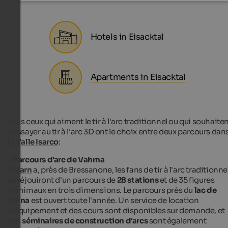
Hotels in Eisacktal
Apartments in Eisacktal
Tous ceux qui aiment le tir à l'arc traditionnel ou qui souhaite
s'essayer au tir à l'arc 3D ont le choix entre deux parcours dan
la Valle Isarco
:
-
Parcours d'arc de Vahrna
À
Varn
a, près de Bressanone, les fans de tir à l'arc traditionne
se réjouiront d'un parcours de
28 stations
et de 35 figures
d'animaux en trois dimensions. Le parcours près du
lac de
Varna
est ouvert toute l'année. Un service de location
d'équipement et des cours sont disponibles sur demande, et
des
séminaires de construction d'arcs
sont également