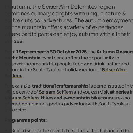
In autumn, the Seiser Alm Dolomites region
combines culinary delights with unique nature &
active outdoor adventures. The autumn enjoymen
on the mountain offers a variety of experiences
where participants can enjoy autumn with all their
senses.
From
1 September to 30 October 2026
, the
Autumn Pleasur
on the Mountain
event series offers the opportunity to
discover the area and its people, food and drink, nature and
culture in the South Tyrolean holiday region of
Seiser Alm-
Schlern.
For example,
traditional craftsmanship
is demonstrated in t
village centre of
Seis am Schlern
and you can visit
Wineries
i
Völs am Schlern
.
Hikes and e-mountain bike tour
s are also
offered, combining sporting adventure with South Tyrolean
delicacies.
Programme points:
Guided sunrise hikes with breakfast at the hut and on the