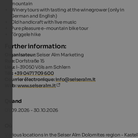
mountain
Winery tours with tasting at the winegrower (only in
German and English)
Old handicraft with live music
Pure pleasure e-mountain bike tour
Törggele hike
Further information:
Organisateur:
Seiser Alm Marketing
Rue:
Dorfstraße 15
Lieu:
I-39050 Völs am Schlern
Tél.:
+39 0471 709 600
Courrier électronique:
info@seiseralm.it
Web:
www.seiseralm.it
Quand
01.09.2026 - 30.10.2026
Où
Various locations in the Seiser Alm Dolomites region - Kastel