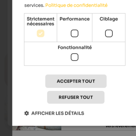
services.
Politique de confidentialité
IDM Südtirol-Alto Adige | Andreas Mierswa
Strictement
Performance
Ciblage
nécessaires
Événements
at Seiser Alm-Schlern
Fonctionnalité
17.08.2026, 24.08.2026, …
Summer Classics
Heilig Kreuz parish church - Seis am S
ACCEPTER TOUT
Vers l'événeme
REFUSER TOUT
09.08.2026, 29.08.2026, …
Event Market SelberGMOCHT
AFFICHER LES DÉTAILS
St. Michael - Eppan an der Weinstraße
Vers l'événeme