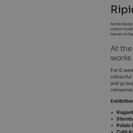
Ripi
Notre équipe
soient modif
heures et le
At the
works 
For 6 wee
colourful
and group
renowned 
Exhibitio
Ragen
Sternba
Palais
Café At