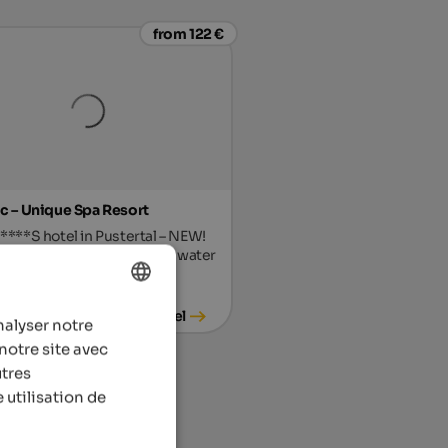
from 122 €
c – Unique Spa Resort
****S hotel in Pustertal – NEW!
, large event sauna, family water
and much more.
To the hotel
nalyser notre
ENGLISH
notre site avec
FRENCH
utres
 utilisation de