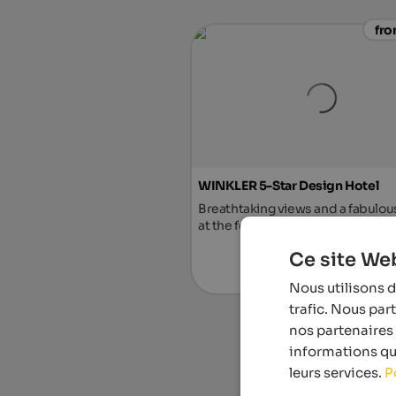
fro
WINKLER 5-Star Design Hotel
Breathtaking views and a fabulou
at the foot of Mt. Kronplatz await 
Ce site Web
To the ho
Nous utilisons d
trafic. Nous par
nos partenaires 
informations que
leurs services.
P