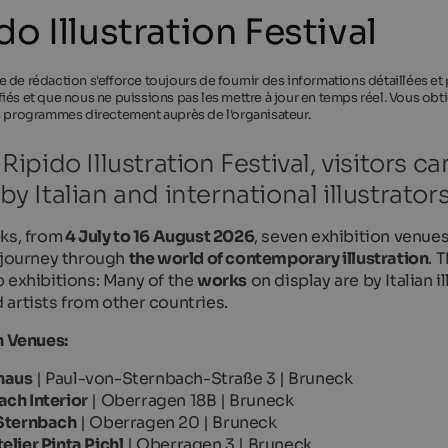
do Illustration Festival
 de rédaction s'efforce toujours de fournir des informations détaillées et
iés et que nous ne puissions pas les mettre à jour en temps réel. Vous obti
s programmes directement auprès de l'organisateur.
 Ripido Illustration Festival, visitors c
by Italian and international illustrator
ks, from
4 July to 16 August 2026
, seven exhibition venues
 journey through
the world of contemporary illustration
. 
 exhibitions: Many of the
works
on display are by Italian i
artists from other countries.
n Venues:
haus
| Paul-von-Sternbach-Straße 3 | Bruneck
ch Interior
| Oberragen 18B | Bruneck
 Sternbach
| Oberragen 20 | Bruneck
elier Pinta Pichl
| Oberragen 3 | Bruneck