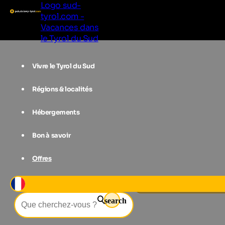
Logo sud-
tyrol.com -
Vacances dans
le Tyrol du Sud
Vivre le Tyrol du Sud
Régions & localités
Hébergements
Bon à savoir
Offres
Événements
Ripido Illustration Fest
search