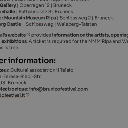
Gallery
| Oberragen 12 | Bruneck
rnhalle
| Rathausplatz 8 | Bruneck
r Mountain Museum Ripa
| Schlossweg 2 | Bruneck
rg Castle
| Schlossweg | Welsberg-Taisten
val's website
provides
information on the artists, openin
l exhibitions
. A ticket is required for the MMM Ripa and W
s is free.
er information:
eur:
Cultural association il Telaio
-Teresa-Riedl-Str.
031 Bruneck
électronique:
info@brunicofestival.com
dofestival.it