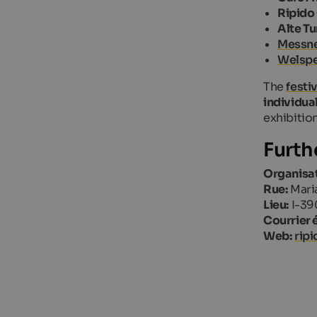
Ripido 
Alte Tu
Messne
Welspe
The
festi
individua
exhibition
Furth
Organisat
Rue:
Maria
Lieu:
I-39
Courrier 
Web:
ripi