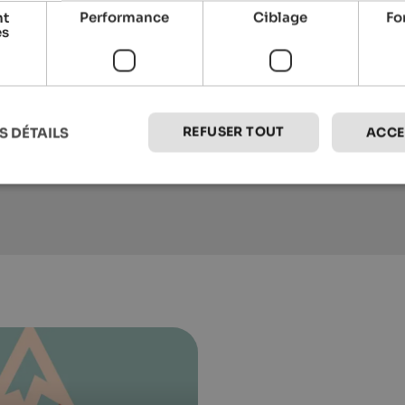
nt
Performance
Ciblage
Fo
es
SOLVIE Calm Inspiring Getaway
An inspiring panoramic getaway for lovers
of peace.
REFUSER TOUT
S DÉTAILS
ACCE
To the hotel