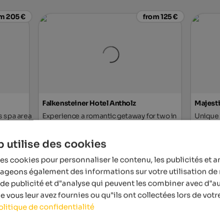
m 205 €
from 125 €
Falkensteiner Hotel Antholz
Majesti
s spa area
Experience a romantic getaway for two in
Unique 
you!
our hideaway, far away from the hustle and
Skypool
bustle of everyday life.
world 
 utilise des cookies
tel
To the hotel
es cookies pour personnaliser le contenu, les publicités et a
from 252 €
tageons également des informations sur votre utilisation de 
de publicité et d"analyse qui peuvent les combiner avec d"a
 vous leur avez fournies ou qu"ils ont collectées lors de votre
olitique de confidentialité