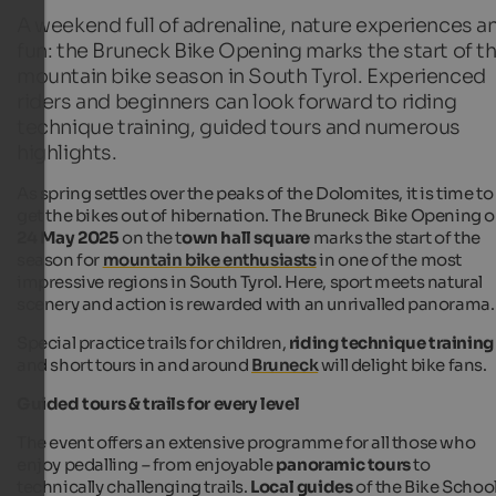
A weekend full of adrenaline, nature experiences a
fun: the Bruneck Bike Opening marks the start of t
mountain bike season in South Tyrol. Experienced
riders and beginners can look forward to riding
technique training, guided tours and numerous
highlights.
As spring settles over the peaks of the Dolomites, it is time to
get the bikes out of hibernation. The Bruneck Bike Opening 
24 May 2025
on the t
own hall square
marks the start of the
season for
mountain bike enthusiasts
in one of the most
impressive regions in South Tyrol. Here, sport meets natural
scenery and action is rewarded with an unrivalled panorama.
Special practice trails for children,
riding technique training
and short tours in and around
Bruneck
will delight bike fans.
Guided tours & trails for every level
The event offers an extensive programme for all those who
enjoy pedalling – from enjoyable
panoramic tours
to
technically challenging trails.
Local guides
of the Bike Schoo