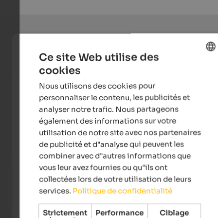
Offres de vacances actuelles
Ce site Web utilise des
cookies
from 125 €
ENGLISH
Nous utilisons des cookies pour
FRENCH
personnaliser le contenu, les publicités et
analyser notre trafic. Nous partageons
également des informations sur votre
utilisation de notre site avec nos partenaires
de publicité et d"analyse qui peuvent les
combiner avec d"autres informations que
vous leur avez fournies ou qu"ils ont
Falkensteiner Hotel Antholz
Majes
collectées lors de votre utilisation de leurs
Experience a romantic getaway for two in our hideaway,
Uniqu
services.
Politique de confidentialité
far away from the hustle and bustle of everyday life.
event
Strictement
Performance
Ciblage
To the hotel