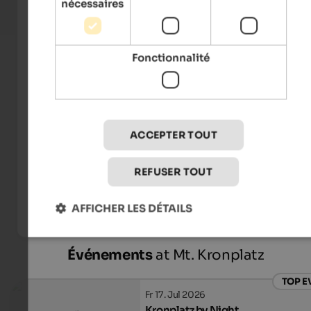
nécessaires
Fonctionnalité
ACCEPTER TOUT
Tourismusverein Bruneck Kronplatz Tourismus -
REFUSER TOUT
Harald Wisthaler
AFFICHER LES DÉTAILS
Événements
at Mt. Kronplatz
TOP E
Fr 17. Jul 2026
Kronplatz by Night