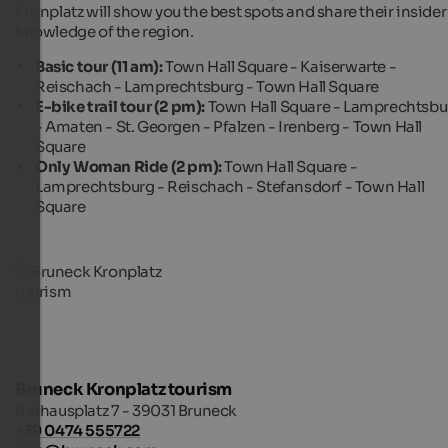
Kronplatz will show you the best spots and share their insider
knowledge of the region.
Basic tour (11 am):
Town Hall Square - Kaiserwarte -
Reischach - Lamprechtsburg - Town Hall Square
E-bike trail tour (2 pm):
Town Hall Square - Lamprechtsbu
- Amaten - St. Georgen - Pfalzen - Irenberg - Town Hall
Square
Only Woman Ride (2 pm):
Town Hall Square -
Lamprechtsburg - Reischach - Stefansdorf - Town Hall
Square
Bruneck Kronplatz tourism
Rathausplatz 7 - 39031 Bruneck
+39 0474 555722