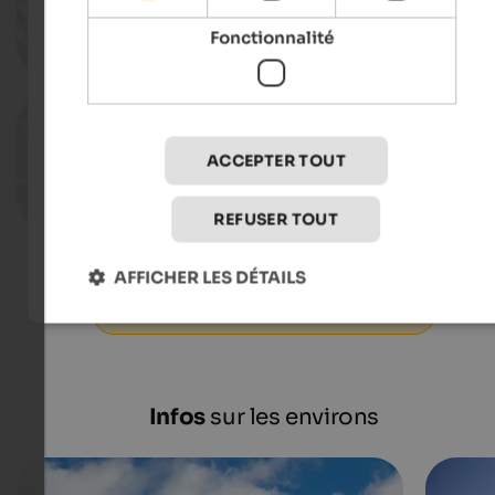
Village centre - Welschnofen
Fonctionnalité
Vers l'événeme
12.08.2026
Church square festival
ACCEPTER TOUT
Village centre - Welschnofen
Vers l'événeme
REFUSER TOUT
AFFICHER LES DÉTAILS
Vers tous les événements in Eggental
Infos
sur les environs