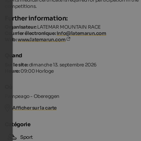
competitions.
Further information:
Organisateur:
LATEMAR MOUNTAIN RACE
Courrier électronique:
info@latemarun.com
Web:
www.latemarun.com
Quand
Sur le site:
dimanche 13. septembre 2026
Heure:
09:00 Horloge
Où
Pampeago - Obereggen
Afficher sur la carte
Catégorie
Sport