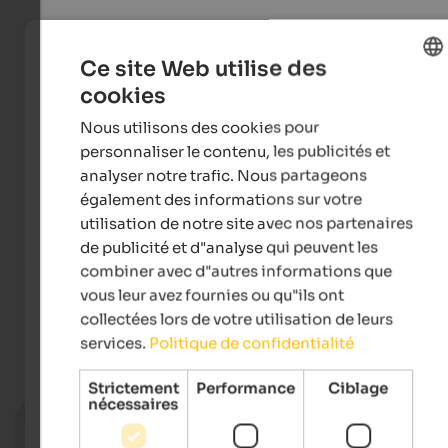
Ce site Web utilise des
cookies
ENGLISH
Nous utilisons des cookies pour
FRENCH
personnaliser le contenu, les publicités et
analyser notre trafic. Nous partageons
également des informations sur votre
utilisation de notre site avec nos partenaires
de publicité et d"analyse qui peuvent les
Latemar Mountain race
combiner avec d"autres informations que
vous leur avez fournies ou qu"ils ont
collectées lors de votre utilisation de leurs
services.
Politique de confidentialité
Événements
in Eggental
Strictement
Performance
Ciblage
nécessaires
19.08.2026
King Laurin Nights in Welschnof