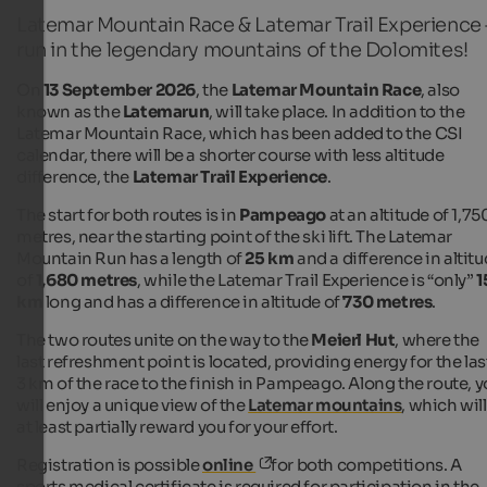
Latemar Mountain Race & Latemar Trail Experience 
run in the legendary mountains of the Dolomites!
On
13 September 2026
, the
Latemar Mountain Race
, also
known as the
Latemarun
, will take place. In addition to the
Latemar Mountain Race, which has been added to the CSI
calendar, there will be a shorter course with less altitude
difference, the
Latemar Trail Experience
.
The start for both routes is in
Pampeago
at an altitude of 1,75
metres, near the starting point of the ski lift. The Latemar
Mountain Run has a length of
25 km
and a difference in altit
of
1,680 metres
, while the Latemar Trail Experience is “only”
1
km
long and has a difference in altitude of
730 metres
.
The two routes unite on the way to the
Meierl Hut
, where the
last refreshment point is located, providing energy for the las
3 km of the race to the finish in Pampeago. Along the route, 
will enjoy a unique view of the
Latemar mountains
, which will
at least partially reward you for your effort.
Registration is possible
online
for both competitions. A
sports medical certificate is required for participation in the