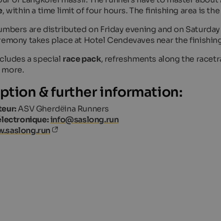
e
, within a time limit of four hours. The finishing area is th
umbers are distributed on Friday evening and on Saturday 
remony takes place at Hotel Cendevaves near the finishing
ncludes a special
race pack
, refreshments along the racetra
 more.
iption & further information:
eur:
ASV Gherdёina Runners
électronique:
info@saslong.run
.saslong.run