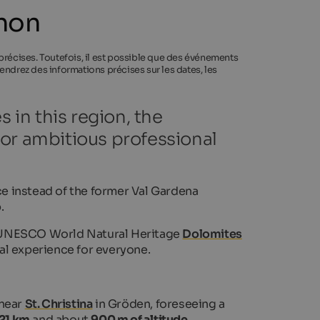
thon
 précises. Toutefois, il est possible que des événements
endrez des informations précises sur les dates, les
 in this region, the
or ambitious professional
e instead of the former Val Gardena
.
he UNESCO World Natural Heritage
Dolomites
ial experience for everyone.
 near
St. Christina
in Gröden, foreseeing a
21 km
and about
900 m of altitude