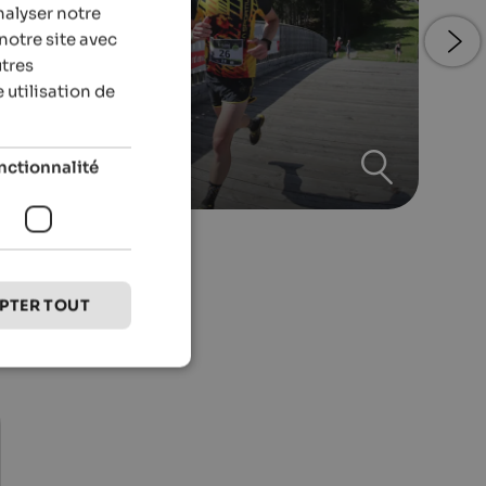
nalyser notre
ENGLISH
notre site avec
FRENCH
utres
 utilisation de
nctionnalité
alf Marathon
PTER TOUT