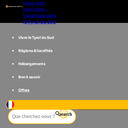
Logo sud-
tyrol.com -
Vacances dans
le Tyrol du Sud
Vivre le Tyrol du Sud
Régions & localités
Hébergements
Bon à savoir
Offres
Événements
Dolomites Saslong Ha
search