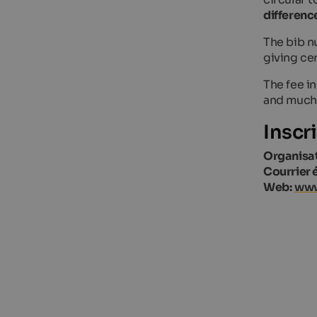
differenc
The bib n
giving ce
The fee i
and much
Inscr
Organisat
Courrier 
Web:
www