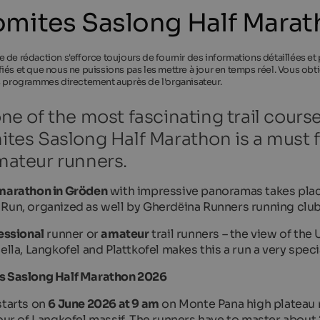
mites Saslong Half Mara
 de rédaction s'efforce toujours de fournir des informations détaillées et
iés et que nous ne puissions pas les mettre à jour en temps réel. Vous obti
s programmes directement auprès de l'organisateur.
ne of the most fascinating trail courses
tes Saslong Half Marathon is a must f
mateur runners.
marathon in Gröden
with impressive panoramas takes plac
Run, organized as well by Gherdёina Runners running club
essional
runner or
amateur
trail runners – the view of t
ella, Langkofel and Plattkofel makes this a run a very spec
s Saslong Half Marathon 2026
starts on
6 June 2026 at 9 am
on Monte Pana high plateau
tour of Langkofel massif. The runners have to master about