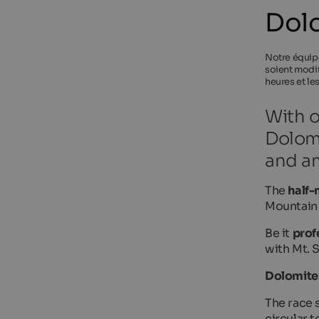
Dolo
Notre équipe
soient modif
heures et le
With o
Dolomi
and a
The
half-
Mountain 
Be it
prof
with Mt. S
Dolomite
The race 
circular 