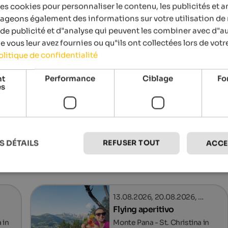
es cookies pour personnaliser le contenu, les publicités et a
tageons également des informations sur votre utilisation de 
de publicité et d"analyse qui peuvent les combiner avec d"a
 vous leur avez fournies ou qu"ils ont collectées lors de votre
olitique de confidentialité
nt
Performance
Ciblage
Fo
es
Dolomites Saslong H
REFUSER TOUT
S DÉTAILS
ACCE
Événements
in Gröden
13.08.2026, 20.08.2026, …
Flying aperitivo
 in
Monte Pana - St. Christina in