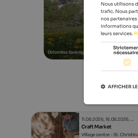
Nous utilisons d
trafic. Nous par
nos partenaires 
informations que
leurs services.
P
Stricteme
nécessair
Dolomites Saslong Half Marathon
AFFICHER LE
11.08.2026, 18.08.2026, …
Craft Market
Village centre - St. Christina