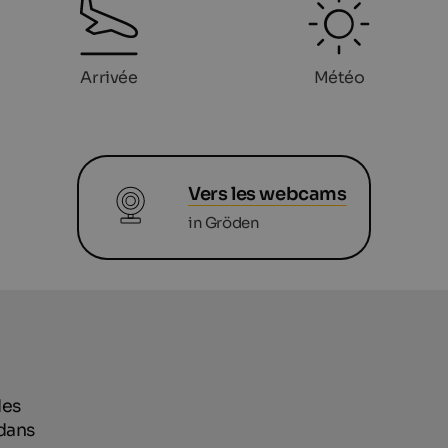
Arrivée
Météo
Vers les webcams
in Gröden
des
dans