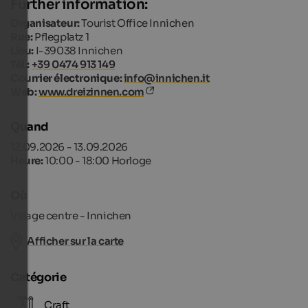
Further information:
Organisateur:
Tourist Office Innichen
Rue:
Pflegplatz 1
Lieu:
I-39038 Innichen
Tél.:
+39 0474 913 149
Courrier électronique:
info@innichen.it
Web:
www.dreizinnen.com
Quand
12.09.2026 - 13.09.2026
Heure:
10:00 - 18:00 Horloge
Où
Village centre - Innichen
Afficher sur la carte
Catégorie
Craft