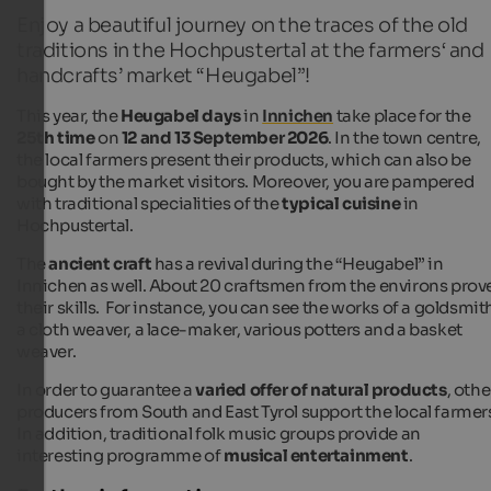
Enjoy a beautiful journey on the traces of the old
traditions in the Hochpustertal at the farmers‘ and
handcrafts’ market “Heugabel”!
This year, the
Heugabel days
in
Innichen
take place for the
25th time
on
12 and 13 September 2026
. In the town centre,
the local farmers present their products, which can also be
bought by the market visitors. Moreover, you are pampered
with traditional specialities of the
typical cuisine
in
Hochpustertal.
The
ancient craft
has a revival during the “Heugabel” in
Innichen as well. About 20 craftsmen from the environs prov
their skills. For instance, you can see the works of a goldsmit
a cloth weaver, a lace-maker, various potters and a basket
weaver.
In order to guarantee a
varied offer of natural products
, othe
producers from South and East Tyrol support the local farmer
In addition, traditional folk music groups provide an
interesting programme of
musical entertainment
.