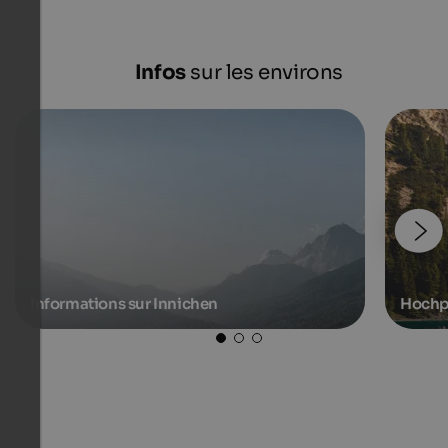
Infos
sur les environs
Informations sur Innichen
Hochp