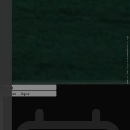
© Benedikt T. - Internet Consulting - www.internet-consulting.it