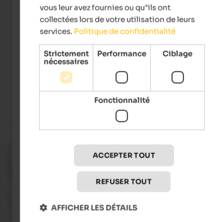
vous leur avez fournies ou qu"ils ont
collectées lors de votre utilisation de leurs
services.
Politique de confidentialité
Webcam Maurerberg Hut
Maurerberghütte
Strictement
Performance
Ciblage
nécessaires
Fonctionnalité
Vallée Isarco
Webcam South Tyrol
ACCEPTER TOUT
REFUSER TOUT
AFFICHER LES DÉTAILS