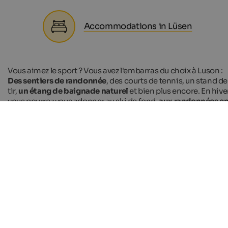
Accommodations in Lüsen
Vous aimez le sport ? Vous avez l'embarras du choix à Luson :
Des sentiers de randonnée
, des courts de tennis, un stand de
tir,
un étang de baignade naturel
et bien plus encore. En hiver
vous pourrez vous adonner au ski de fond,
aux randonnées e
raquettes
ou à la luge. Il y a également une patinoire et un
téléski sur place.
En avant-première, voici des images actuelles des webcams
Luson
et de ses environs.
Hébergements sélectionnés
in Lüsen