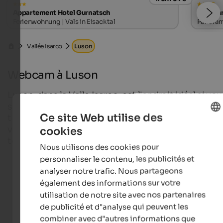
s
Appartement Hotel Gurnatsch
Granpa
Ferienwohnung | Vals in Eisacktal
Panorama
Vallée Isarco
Luson
Webcam à Luson
Luson, dans la Valle Isarco, est l'endroit idéal si vou
souhaitez passer quelques jours de vacances
Ce site Web utilise des
tranquilles et confortables dans le Tyrol du Sud. C
village bien situé se présente de manière variée en
cookies
ENGLISH
toute saison.
Nous utilisons des cookies pour
FRENCH
personnaliser le contenu, les publicités et
analyser notre trafic. Nous partageons
Webcams en direct
également des informations sur votre
utilisation de notre site avec nos partenaires
de publicité et d"analyse qui peuvent les
combiner avec d"autres informations que