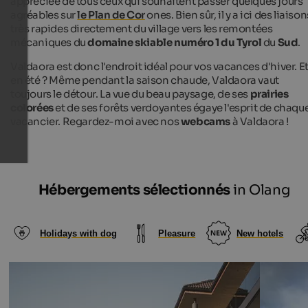
appréciée de tous ceux qui souhaitent passer quelques jours
agréables sur
le Plan de Cor
ones. Bien sûr, il y a ici des liaison
très rapides directement du village vers les remontées
mécaniques du
domaine skiable numéro 1 du Tyrol
du
Sud
.
Valdaora est donc l'endroit idéal pour vos vacances d'hiver. E
en été ? Même pendant la saison chaude, Valdaora vaut
toujours le détour. La vue du beau paysage, de ses
prairies
colorées
et de ses forêts verdoyantes égaye l'esprit de chaqu
vacancier. Regardez-moi avec nos
webcams
à Valdaora !
Hébergements sélectionnés
in Olang
Holidays with dog
Pleasure
New hotels