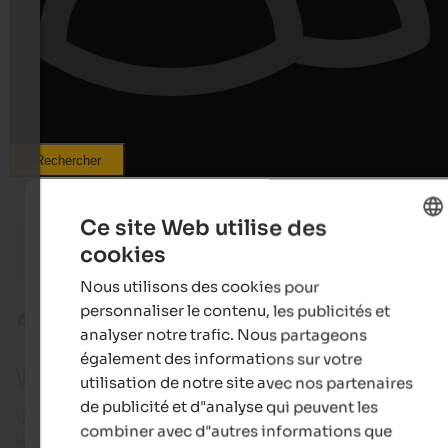
Rechercher
Ce site Web utilise des
from 89 €
s
cookies
Wirtshaushotel Alpenrose
Hotel B
ENGLISH
Relaxing holiday | St. Lorenzen at Mt. Kronplatz
Ideal fo
Nous utilisons des cookies pour
FRENCH
personnaliser le contenu, les publicités et
Plan de Corones
Valdaora
analyser notre trafic. Nous partageons
également des informations sur votre
Webcam à Valdaora
utilisation de notre site avec nos partenaires
de publicité et d"analyse qui peuvent les
Voici un petit avant-goût d'Valdaora avec nos
combiner avec d"autres informations que
webcams !