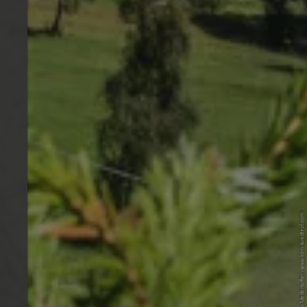
© IDM Südtirol-Alto Adige / Hannes Niederkofler - www.idm-suedtirol.com