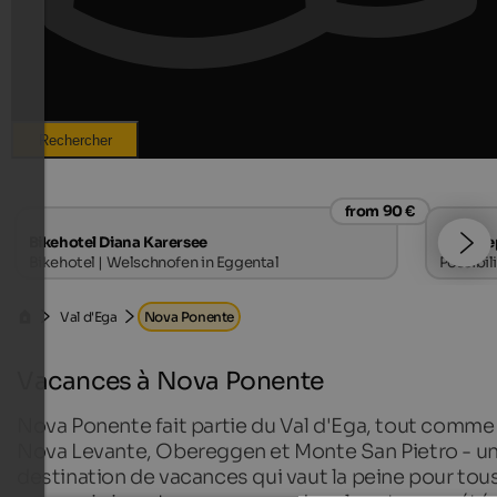
Rechercher
from 90 €
Bikehotel Diana Karersee
Haus Se
Bikehotel | Welschnofen in Eggental
Possibil
Val d'Ega
Nova Ponente
Vacances à Nova Ponente
Nova Ponente fait partie du Val d'Ega, tout comme
Nova Levante, Obereggen et Monte San Pietro - u
destination de vacances qui vaut la peine pour tou