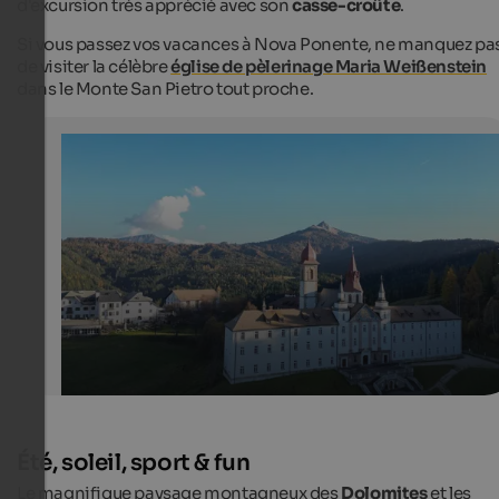
d'excursion très apprécié avec son
casse-croûte
.
Si vous passez vos vacances à Nova Ponente, ne manquez pa
de visiter la célèbre
église de pèlerinage Maria Weißenstein
dans le Monte San Pietro tout proche.
Pilgrimage site Maria Weißenstein
Maria Weißenstein in Petersberg lies at the end of sever
pilgrimage routes in the Eggental valley.
Internet Consulting
Été, soleil, sport & fun
Le magnifique paysage montagneux des
Dolomites
et les