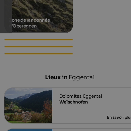
Zone de randonnée
d'Obereggen
Hotels in Deutschnofen
Apartments in Deutschnofen
Accommodations in
Deutschnofen
Lieux
in Eggental
Welschnofen