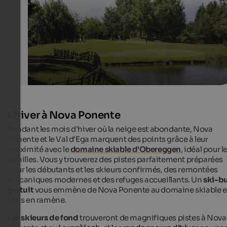
Golf Club Petersberg
L'hiver à Nova Ponente
Pendant les mois d'hiver où la neige est abondante, Nova
Ponente et le Val d'Ega marquent des points grâce à leur
proximité avec le
domaine skiable d'Obereggen
, idéal pour l
familles. Vous y trouverez des pistes parfaitement préparées
pour les débutants et les skieurs confirmés, des remontées
mécaniques modernes et des refuges accueillants. Un
ski-b
gratuit
vous emmène de Nova Ponente au domaine skiable e
vous en ramène.
Les skieurs de fond
trouveront de magnifiques pistes à Nova