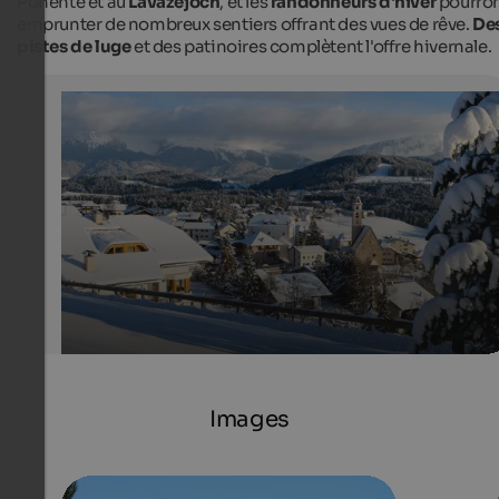
Ponente et au
Lavazèjoch
, et les
randonneurs d'hiver
pourro
emprunter de nombreux sentiers offrant des vues de rêve.
De
pistes de luge
et des patinoires complètent l'offre hivernale.
Deutschnofen
The picturesque village Deutschnofen in Eggental is si
on a sunny high plateau and is a famous holiday destin
also in winter.
Valentin Pardeller - Eggental Tourismus
Images