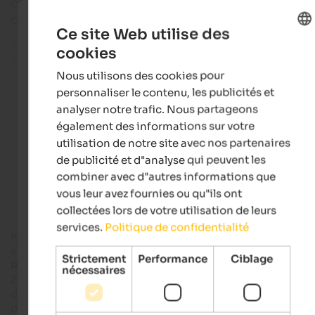
ceux qui aiment se promener dans la nature en été
comme en hiver.
Ce site Web utilise des
cookies
Toutes les localités de la région
ENGLISH
Nous utilisons des cookies pour
FRENCH
personnaliser le contenu, les publicités et
analyser notre trafic. Nous partageons
Hotels in Deutschnofen
également des informations sur votre
utilisation de notre site avec nos partenaires
de publicité et d"analyse qui peuvent les
Apartments in Deutschnofen
combiner avec d"autres informations que
vous leur avez fournies ou qu"ils ont
collectées lors de votre utilisation de leurs
services.
Politique de confidentialité
Nova Ponente est la plus grande commune du
Val d'Ega
,
entourée par les imposants sommets
du Latemar
, du
Strictement
Performance
Ciblage
Rosengarten
et
du Sciliar
. S'y ajoutent les sommets du
nécessaires
Zanggen, du Weisshorn et du Schwarzhorn. Les hameaux
d'
Obereggen
,
d'Ega
et
de Monte San Pietro
font également
partie de la commune.