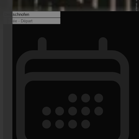
© Eggental Tourismus - www.eggental.com