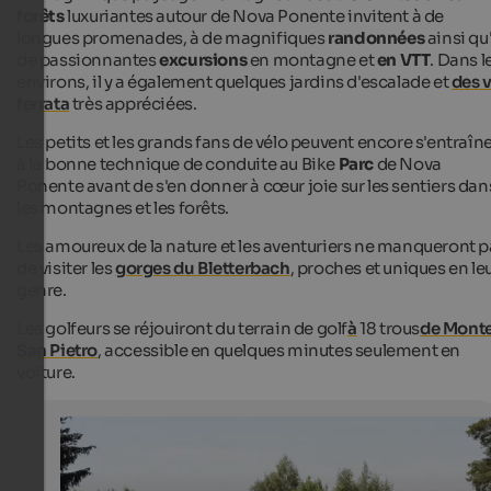
forêts
luxuriantes autour de Nova Ponente invitent à de
longues promenades, à de magnifiques
randonnées
ainsi qu
de passionnantes
excursions
en montagne et
en VTT
. Dans l
environs, il y a également quelques jardins d'escalade et
des v
ferrata
très appréciées.
Les petits et les grands fans de vélo peuvent encore s'entraîn
à la bonne technique de conduite au Bike
Parc
de Nova
Ponente avant de s'en donner à cœur joie sur les sentiers dan
les montagnes et les forêts.
Les amoureux de la nature et les aventuriers ne manqueront p
de visiter les
gorges du Bletterbach
, proches et uniques en le
genre.
Les golfeurs se réjouiront du terrain de golf
à
18 trous
de Mont
San Pietro
, accessible en quelques minutes seulement en
voiture.
Golfclub Petersberg
Golfclub Petersberg - Many of our partner hotels offer 
great and tempting offers for golf's holidays.