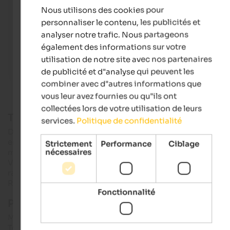
Nous utilisons des cookies pour
Tourismusverein Bruneck Kronplatz - Harald Wisthaler
FRENCH
personnaliser le contenu, les publicités et
analyser notre trafic. Nous partageons
également des informations sur votre
utilisation de notre site avec nos partenaires
de publicité et d"analyse qui peuvent les
combiner avec d"autres informations que
vous leur avez fournies ou qu"ils ont
collectées lors de votre utilisation de leurs
Tour en gondole ou randonnée
services.
Politique de confidentialité
Différentes
liaisons en téléphérique
sont disponibles et vou
emmènent directement au sommet de la magnifique
Strictement
Performance
Ciblage
nécessaires
montagne panoramique depuis
St. Vigil
,
Riscone
ou
Valdaor
Vous pouvez également rejoindre le MMM Corones à pied. La
randonnée dure environ 4-5 heures au départ de St. Vigil, de
Riscone ou d'Valdaora.
Fonctionnalité
Plus d'infos & horaires d'ouverture :
MMM Corones
Tél. : +39 0471 631264