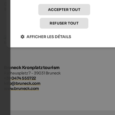
Courriel : corones@messner-mountain-museum.it
Web : messner-mountain-museum.it
ACCEPTER TOUT
REFUSER TOUT
AFFICHER LES DÉTAILS
Bruneck Kronplatz tourism
Rathausplatz 7 - 39031 Bruneck
+39 0474 555722
info@bruneck.com
www.bruneck.com