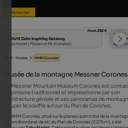
Rechercher
from 252 €
s
SOLVIE Calm Inspiring Getaway
LANERHO
Sporthotel | Pfalzen at Mt. Kronplatz
Spa-Hote
Musées
MMM Corones
Musée de la montagne Messner Corones
Le Messner Mountain Museum Corones est consac
l'alpinisme traditionnel et impressionne par son
architecture géniale et ses panoramas de montagn
couper le souffle autour du Plan de Corones.
Le MMM Corones, situé sur le plateau sommital de la montag
de randonnée et de ski du Plan de Corones (2 275 m), a été
conçu par
Zaha Hadid
. Cette construction moderne s'intègr