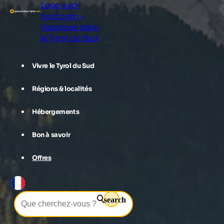
Logo sud-
tyrol.com -
Vacances dans
le Tyrol du Sud
Vivre le Tyrol du Sud
Régions & localités
Hébergements
Bon à savoir
Offres
search