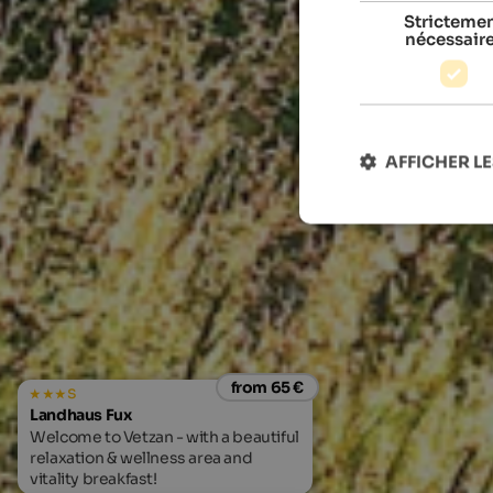
Stricteme
nécessair
AFFICHER LE
from 65 €
s
Landhaus Fux
Welcome to Vetzan - with a beautiful
relaxation & wellness area and
vitality breakfast!