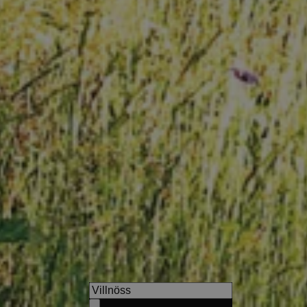
from 54 €
ent Hotel Gurnatsch
WINKLER 5-Star Design
sunny position in the picturesque
Breathtaking views and a
ls, nearby Mühlbach.
at the foot of Mt. Kronpla