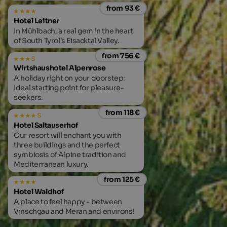
from 93 €
Hotel Leitner
In Mühlbach, a real gem in the heart
of South Tyrol's Eisacktal Valley.
from 756 €
s
Wirtshaushotel Alpenrose
A holiday right on your doorstep:
Ideal starting point for pleasure-
seekers.
from 118 €
s
Hotel Saltauserhof
Appartem
Our resort will enchant you with
Quiet and 
three buildings and the perfect
village Va
symbiosis of Alpine tradition and
Mediterranean luxury.
from 125 €
Hotel Waldhof
A place to feel happy - between
Vinschgau and Meran and environs!