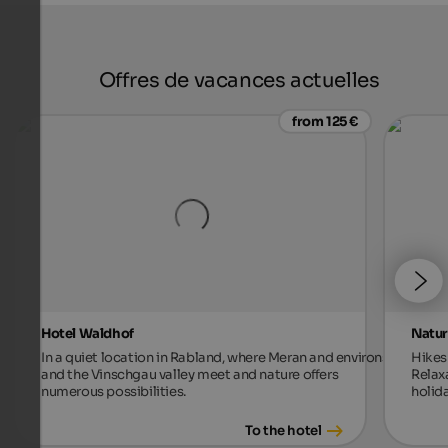
Offres de vacances actuelles
from 125 €
Hotel Waldhof
Natur
In a quiet location in Rabland, where Meran and environs
Hikes 
and the Vinschgau valley meet and nature offers
Relax
numerous possibilities.
holida
To the hotel