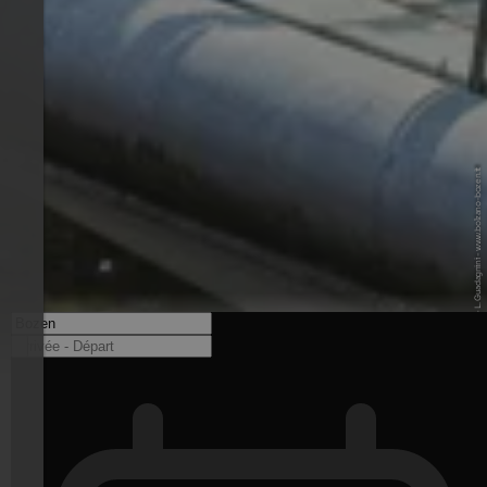
© AST-VA BZ - L. Guadagnini - www.bolzano-bozen.it