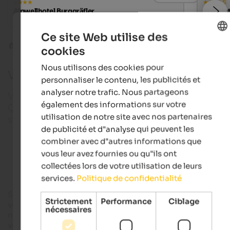
s
Alpwellhotel Burggräfler
Falkens
Wellness hotel | Tisens near Meran
Where g
Ce site Web utilise des
Pistes cyclables
Tour de Bolzano à vélo
cookies
ENGLISH
Nous utilisons des cookies pour
FRENCH
Visite touristique à vélo de Bolzano
personnaliser le contenu, les publicités et
analyser notre trafic. Nous partageons
Vous souhaitez découvrir la capitale du Tyrol du Su
également des informations sur votre
Que diriez-vous d'une autre façon de visiter la ville,
utilisation de notre site avec nos partenaires
savoir à vélo ?
de publicité et d"analyse qui peuvent les
combiner avec d"autres informations que
Hôtels cyclistes dans le Tyrol du Sud
vous leur avez fournies ou qu"ils ont
collectées lors de votre utilisation de leurs
services.
Politique de confidentialité
Si vous souhaitez découvrir
Bolzano
par vous-même, mais q
Strictement
Performance
Ciblage
vous ne voulez pas parcourir d'interminables kilomètres à pie
nécessaires
nous vous recommandons une visite de la ville en selle sur un
vélo.