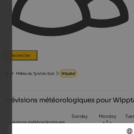
Rechercher
Météo du Tyrol du Sud
Wipptal
Prévisions météorologiques pour Wippt
Sunday
Monday
Tue
Prévisions météorologiques
Probabilité de précipitations