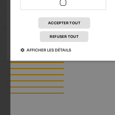
peuvent varier fortement au niveau local lors d'orages.
Danger de gel:
Températures inférieures au point de
congélation à une hauteur de 2 m au-dessus du sol dans le
vallées. S'applique aux heures matinales de chaque jour.
ACCEPTER TOUT
Provinz Bozen
REFUSER TOUT
South Tyrol Weather
AFFICHER LES DÉTAILS
Mountain weather
Weather in
Überetsch/Unterland
Weather in Meran
Weather in Vinschgau
Weather in Eisacktal
Weather in Pustertal
Weather in the Dolomites