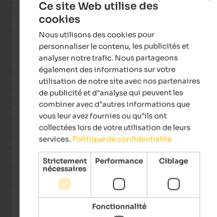
Quantité de précipitations
Ce site Web utilise des
Orage
0-10
cookies
0-5mm
Températures
ENGLISH
Risque de gel
Nous utilisons des cookies pour
14°
29°
13°
30°
FRENCH
personnaliser le contenu, les publicités et
analyser notre trafic. Nous partageons
également des informations sur votre
Explication
utilisation de notre site avec nos partenaires
Improbable
très faible probabilité
de publicité et d"analyse qui peuvent les
possible
faible probabilité
combiner avec d"autres informations que
probable
probabilité moyenne
vous leur avez fournies ou qu"ils ont
très probable
forte probabilité
collectées lors de votre utilisation de leurs
Précipitations faibles:
en 24h jusqu'à 10 mm de précipitat
services.
Politique de confidentialité
Précipitations modérées :
en 24h 10 à 30 mm de
précipitations.
Strictement
Performance
Ciblage
Précipitations intenses :
en 24h, plus de 30 mm de
nécessaires
précipitations.
Orages:
apportent des averses intenses. Sont souvent
accompagnés d'une forte activité d'éclairs, de violentes ra
de vent et parfois de grêle. En ce qui concerne les prévisio
Fonctionnalité
précipitations, il faut tenir compte du fait que les quantité