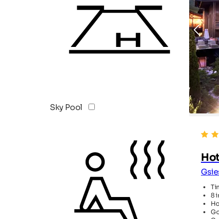
Sky Pool
Hot
Gsie
Ti
8 
Ho
Go