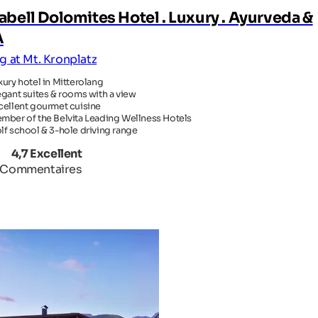
abell Dolomites Hotel . Luxury . Ayurveda &
A
g at Mt. Kronplatz
xury hotel in Mitterolang
egant suites & rooms with a view
cellent gourmet cuisine
mber of the Belvita Leading Wellness Hotels
lf school & 3-hole driving range
4,7 Excellent
 Commentaires
OTEL