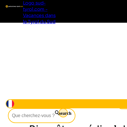
Logo sud-
tyrol.com -
Vacances dans
le Tyrol du Sud
Vivre le Tyrol du Sud
Régions & localités
Hébergements
Bon à savoir
Offres
Hébergements
Tyrol du Sud
Bie
search