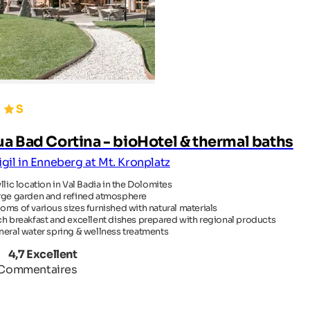
a Bad Cortina - bioHotel & thermal baths
Vigil in Enneberg at Mt. Kronplatz
yllic location in Val Badia in the Dolomites
rge garden and refined atmosphere
oms of various sizes furnished with natural materials
ch breakfast and excellent dishes prepared with regional products
neral water spring & wellness treatments
4,7 Excellent
 Commentaires