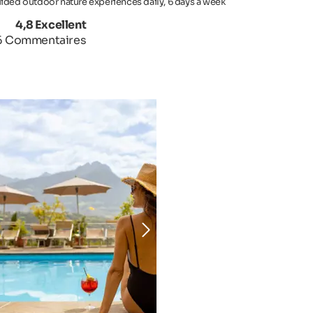
ided outdoor nature experiences daily, 6 days a week
4,8 Excellent
6 Commentaires
OTEL