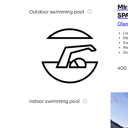
Mir
Outdoor swimming pool
SP
Olan
Lu
El
Ex
Me
Go
400
TOP H
Indoor swimming pool