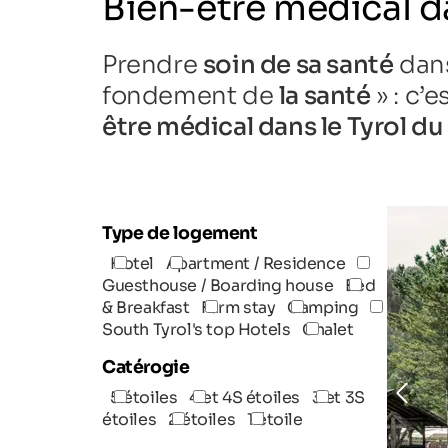
Bien-être médical d
Prendre
soin de sa santé
dans
fondement de
la santé
» : c’
être médical dans le Tyrol d
Type de logement
Hotel
Apartment / Residence
Guesthouse / Boarding house
Bed
& Breakfast
Farm stay
Camping
South Tyrol's top Hotels
Chalet
Catérogie
5 étoiles
4 et 4S étoiles
3 et 3S
étoiles
2 étoiles
1 étoile