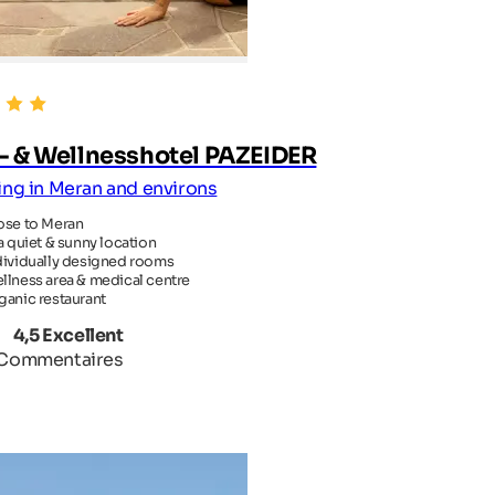
- & Wellnesshotel PAZEIDER
ing in Meran and environs
ose to Meran
 a quiet & sunny location
dividually designed rooms
llness area & medical centre
ganic restaurant
4,5 Excellent
 Commentaires