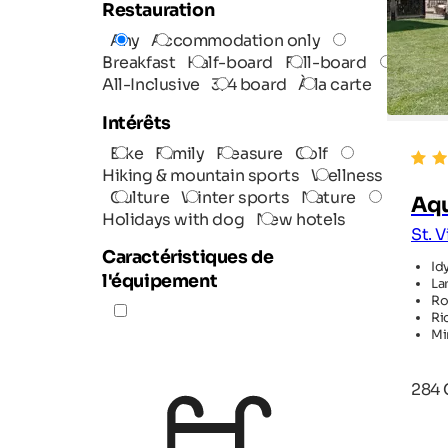
Restauration
Any
Accommodation only
Breakfast
Half-board
Full-board
All-Inclusive
3/4 board
À la carte
Intérêts
Bike
Family
Pleasure
Golf
Hiking & mountain sports
Wellness
Culture
Winter sports
Nature
Aqu
Holidays with dog
New hotels
St. 
Caractéristiques de
Id
l'équipement
La
Ro
Ri
Mi
284