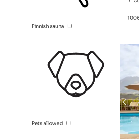
Gu
100
Finnish sauna
TOP H
Pets allowed