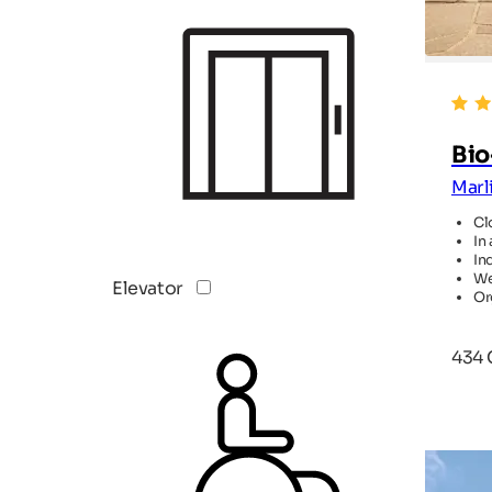
Bio
Marl
Cl
In
In
We
Elevator
Or
434