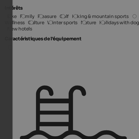
Intérêts
Bike
Family
Pleasure
Golf
Hiking & mountain sports
Wellness
Culture
Winter sports
Nature
Holidays with do
New hotels
Caractéristiques de l'équipement