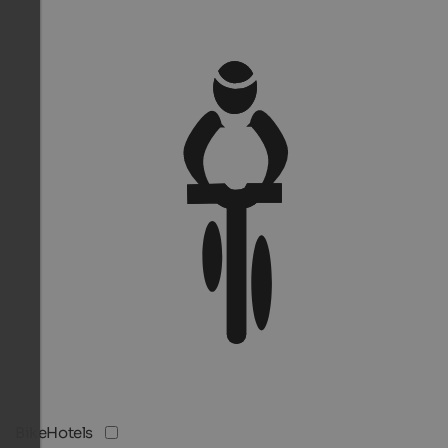
BikeHotels