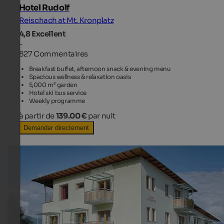
Hotel Rudolf
Reischach at Mt. Kronplatz
4,8
Excellent
-
827 Commentaires
Breakfast buffet, afternoon snack & evening menu
Spacious wellness & relaxation oasis
5,000 m² garden
Hotel ski bus service
Weekly programme
à partir de
139.00 €
par nuit
Demander directement