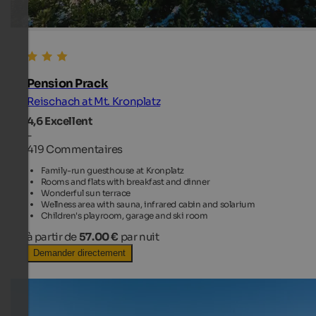
Pension Prack
Reischach at Mt. Kronplatz
4,6
Excellent
-
419 Commentaires
Family-run guesthouse at Kronplatz
Rooms and flats with breakfast and dinner
Wonderful sun terrace
Wellness area with sauna, infrared cabin and solarium
Children's playroom, garage and ski room
à partir de
57.00 €
par nuit
Demander directement