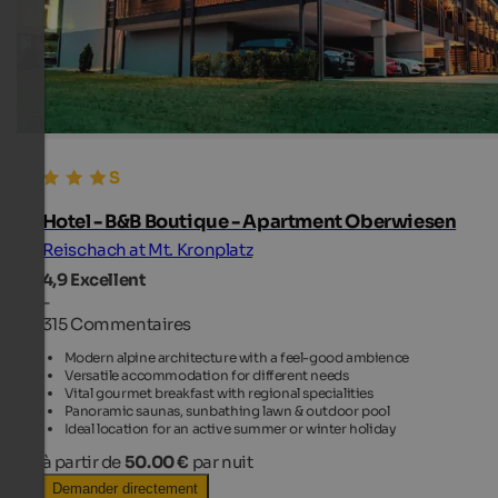
Hotel - B&B Boutique - Apartment Oberwiesen
Reischach at Mt. Kronplatz
4,9
Excellent
-
315 Commentaires
Modern alpine architecture with a feel-good ambience
Versatile accommodation for different needs
Vital gourmet breakfast with regional specialities
Panoramic saunas, sunbathing lawn & outdoor pool
Ideal location for an active summer or winter holiday
à partir de
50.00 €
par nuit
Demander directement