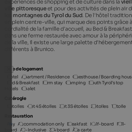
expériences de shopping et de culture dans la
vieil
ville pittoresque
et pour des activités de plein air 
les
montagnes du Tyrol du Sud
. De l'hôtel traditio
en plein centre-ville, qui marque des points grâce à
cordialité de la famille d'accueil, au Bed & Breakfas
dans une ferme restaurée avec amour à la périphér
de la ville, il existe une large palette d'hébergemen
différents à Brunico.
Type de logement
Hotel
Apartment / Residence
Guesthouse / Boarding hous
Bed & Breakfast
Farm stay
Camping
South Tyrol's top
Hotels
Chalet
Catérogie
5 étoiles
4 et 4S étoiles
3 et 3S étoiles
2 étoiles
1 étoile
Restauration
Any
Accommodation only
Breakfast
Half-board
Full-
board
All-Inclusive
3/4 board
À la carte