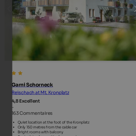
Garni Schorneck
Reischach at Mt. Kronplatz
4,8
Excellent
-
163 Commentaires
Quiet location at the foot of the Kronplatz
Only 150 metres from the cable car
Bright rooms with balcony