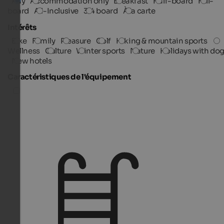
Any
Accommodation only
Breakfast
Half-board
Full-
board
All-Inclusive
3/4 board
À la carte
Intérêts
Bike
Family
Pleasure
Golf
Hiking & mountain sports
Wellness
Culture
Winter sports
Nature
Holidays with do
New hotels
Caractéristiques de l'équipement