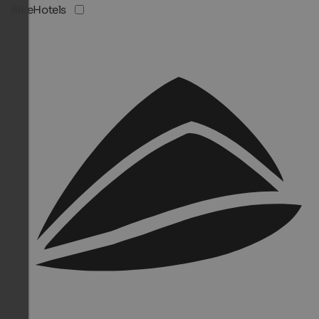
BikeHotels