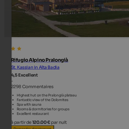
Rifugio Alpino Pralongià
St. Kassian in Alta Badia
4,5
Excellent
-
2298 Commentaires
Highest hut on the Pralongià plateau
Fantastic view of the Dolomites
Spa with sauna
Rooms & dormitories for groups
Excellent restaurant
à partir de
120.00 €
par nuit