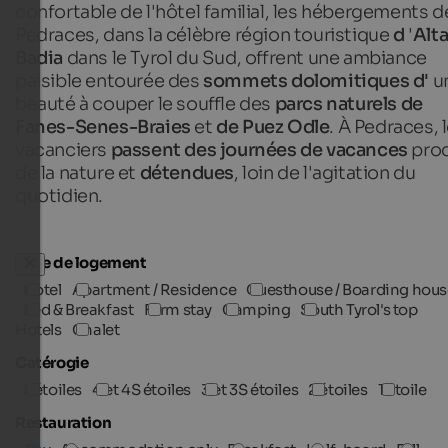
confortable de l'hôtel familial, les hébergements d
Pedraces, dans la célèbre région touristique
d
'
Alt
Badia
dans le Tyrol du Sud, offrent une ambiance
paisible entourée des
sommets dolomitiques d'
u
beauté à couper le souffle des
parcs naturels de
Fanes-Senes-Braies
et
de Puez Odle
. À Pedraces, 
vacanciers
passent des journées de vacances
pro
de la nature et
détendues
, loin de l'agitation du
quotidien.
Type de logement
Hotel
Apartment / Residence
Guesthouse / Boarding hous
Bed & Breakfast
Farm stay
Camping
South Tyrol's top
Hotels
Chalet
Catérogie
5 étoiles
4 et 4S étoiles
3 et 3S étoiles
2 étoiles
1 étoile
Restauration