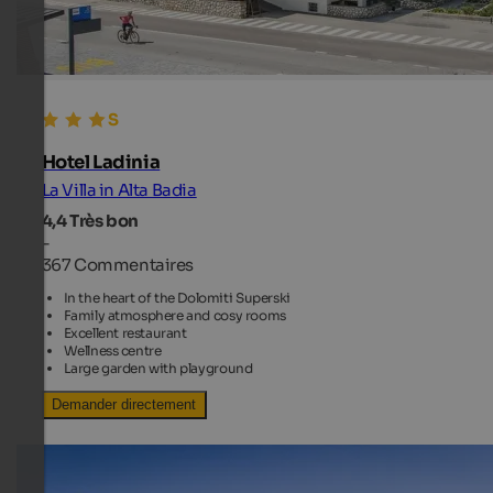
Hotel Ladinia
La Villa in Alta Badia
4,4
Très bon
-
367 Commentaires
In the heart of the Dolomiti Superski
Family atmosphere and cosy rooms
Excellent restaurant
Wellness centre
Large garden with playground
Demander directement