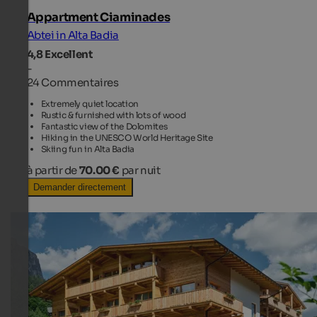
Appartment Ciaminades
Abtei in Alta Badia
4,8
Excellent
-
24 Commentaires
Extremely quiet location
Rustic & furnished with lots of wood
Fantastic view of the Dolomites
Hiking in the UNESCO World Heritage Site
Skiing fun in Alta Badia
à partir de
70.00 €
par nuit
Demander directement