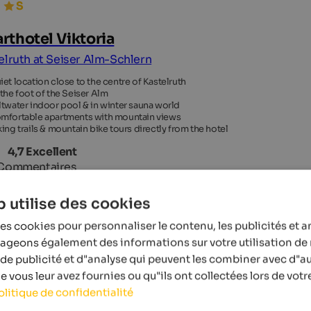
rthotel Viktoria
elruth at Seiser Alm-Schlern
iet location close to the centre of Kastelruth
 the foot of the Seiser Alm
ltwater indoor pool & in winter sauna world
mfortable apartments with mountain views
king trails & mountain bike tours directly from the hotel
4,7 Excellent
Commentaires
 utilise des cookies
es cookies pour personnaliser le contenu, les publicités et a
tageons également des informations sur votre utilisation de 
de publicité et d"analyse qui peuvent les combiner avec d"a
 vous leur avez fournies ou qu"ils ont collectées lors de votre
olitique de confidentialité