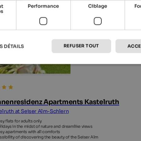
nt
Performance
Ciblage
Fo
es
REFUSER TOUT
S DÉTAILS
ACCE
nenresidenz Apartments Kastelruth
elruth at Seiser Alm-Schlern
sy flats for adults only
lidays in the midst of nature and dreamlike views
sy apartments with all comforts
ssibility of discovering the beauty of the Seiser Alm