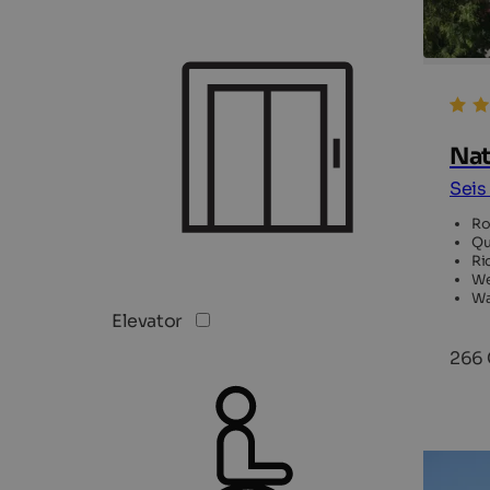
Nat
Seis
Ro
Qu
Ri
We
Wa
Elevator
266