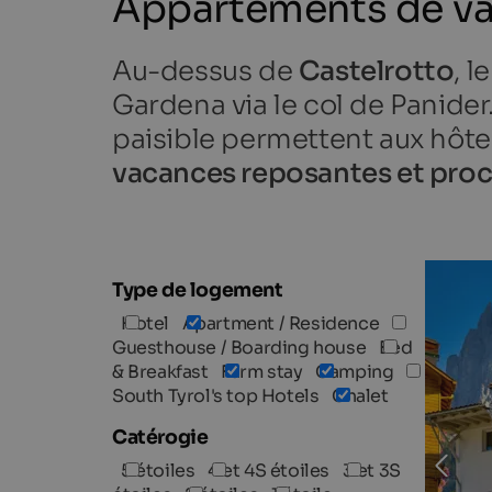
Appartements de va
Au-dessus de
Castelrotto
, l
Gardena via le col de Panide
paisible permettent aux hôte
vacances reposantes et proc
Type de logement
Hotel
Apartment / Residence
Guesthouse / Boarding house
Bed
& Breakfast
Farm stay
Camping
South Tyrol's top Hotels
Chalet
Catérogie
5 étoiles
4 et 4S étoiles
3 et 3S