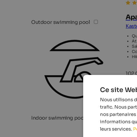
Apa
Outdoor swimming pool
Kast
Qu
At
Sa
Co
Hi
102 
Ce site Web
Nous utilisons d
trafic. Nous par
nos partenaires 
Indoor swimming pool
informations que
leurs services.
P