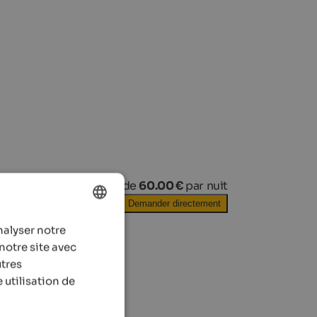
à partir de
60.00 €
par nuit
Demander directement
nalyser notre
ENGLISH
notre site avec
FRENCH
utres
 utilisation de