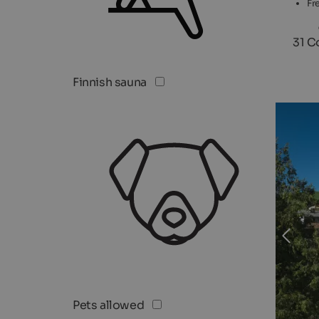
Fr
31 C
Finnish sauna
Pets allowed