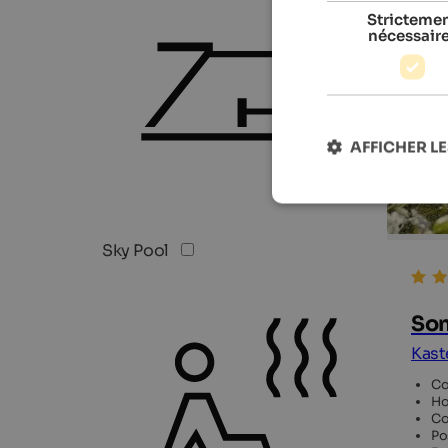
Stricteme
nécessair
AFFICHER LE
Sky Pool
Son
Kast
Co
Ho
Co
Po