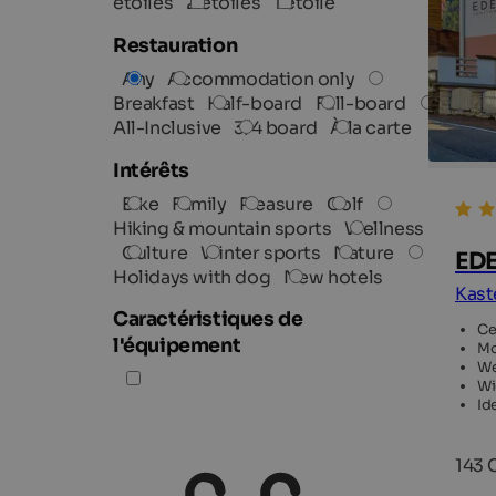
étoiles
2 étoiles
1 étoile
Restauration
Any
Accommodation only
Breakfast
Half-board
Full-board
All-Inclusive
3/4 board
À la carte
Intérêts
Bike
Family
Pleasure
Golf
Hiking & mountain sports
Wellness
Culture
Winter sports
Nature
EDE
Holidays with dog
New hotels
Kast
Caractéristiques de
Ce
l'équipement
Mo
We
Wi
Id
143 