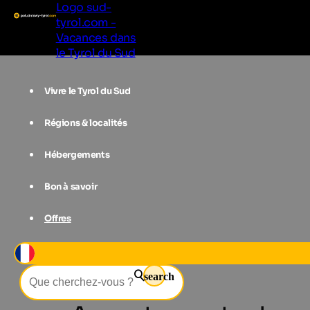
Logo sud-
tyrol.com -
Vacances dans
le Tyrol du Sud
Vivre le Tyrol du Sud
Régions & localités
Hébergements
Bon à savoir
Offres
Hébergements
Alpe de Siusi-Scilia
search