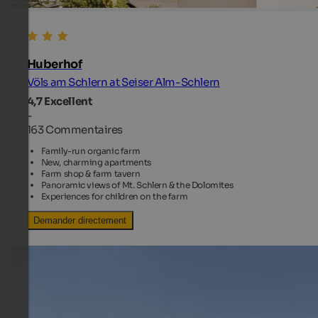
Huberhof
Völs am Schlern at Seiser Alm-Schlern
4,7
Excellent
-
163 Commentaires
Family-run organic farm
New, charming apartments
Farm shop & farm tavern
Panoramic views of Mt. Schlern & the Dolomites
Experiences for children on the farm
Demander directement