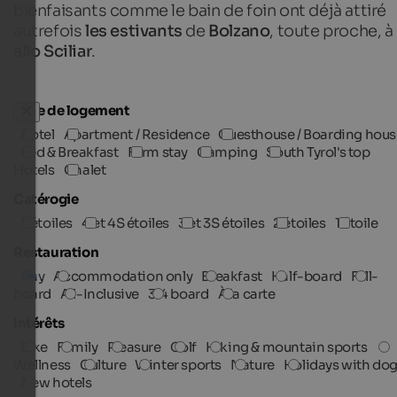
bienfaisants comme le bain de foin ont déjà attiré
autrefois
les estivants
de
Bolzano
, toute proche, à
allo Sciliar
.
Type de logement
Hotel
Apartment / Residence
Guesthouse / Boarding hous
Bed & Breakfast
Farm stay
Camping
South Tyrol's top
Hotels
Chalet
Catérogie
5 étoiles
4 et 4S étoiles
3 et 3S étoiles
2 étoiles
1 étoile
Restauration
Any
Accommodation only
Breakfast
Half-board
Full-
board
All-Inclusive
3/4 board
À la carte
Intérêts
Bike
Family
Pleasure
Golf
Hiking & mountain sports
Wellness
Culture
Winter sports
Nature
Holidays with do
New hotels