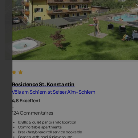
Residence St. Konstantin
Völs am Schlern at Seiser Alm-Schlern
4,8
Excellent
-
124 Commentaires
Idyllic & quiet panoramic location
Comfortable apartments
Breakfast/bread roll service bookable
Garden with pool & playground