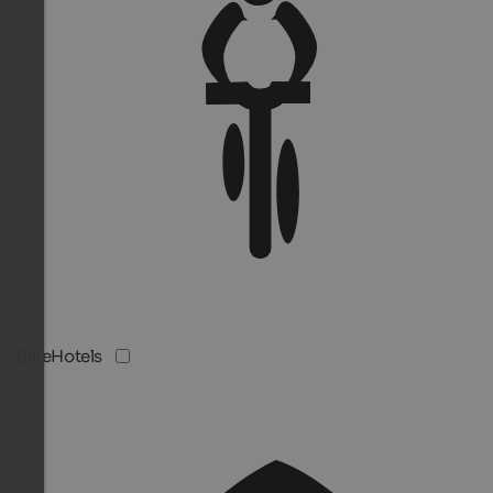
BikeHotels