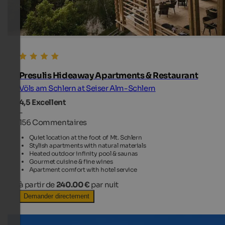
Presulis Hideaway Apartments & Restaurant
Völs am Schlern at Seiser Alm-Schlern
4,5
Excellent
-
156 Commentaires
Quiet location at the foot of Mt. Schlern
Stylish apartments with natural materials
Heated outdoor infinity pool & saunas
Gourmet cuisine & fine wines
Apartment comfort with hotel service
à partir de
240.00 €
par nuit
Demander directement