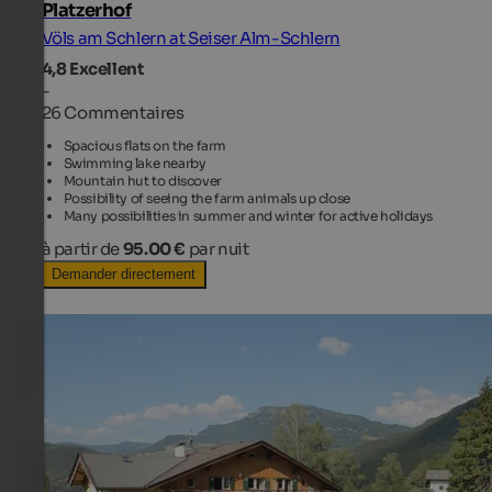
Platzerhof
Völs am Schlern at Seiser Alm-Schlern
4,8
Excellent
-
26 Commentaires
Spacious flats on the farm
Swimming lake nearby
Mountain hut to discover
Possibility of seeing the farm animals up close
Many possibilities in summer and winter for active holidays
à partir de
95.00 €
par nuit
Demander directement