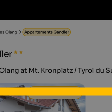
es Olang
Appartements Gandler
ler
lang at Mt. Kronplatz / Tyrol du 
50 €
à partir de
par jour