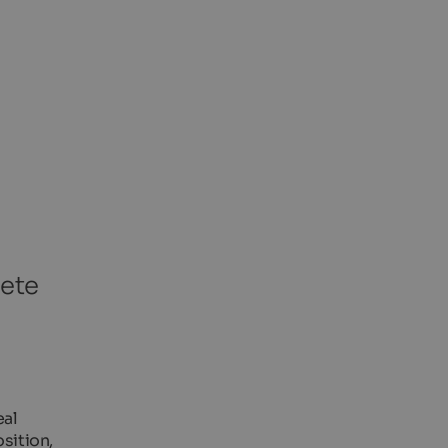
lete
eal
sition,