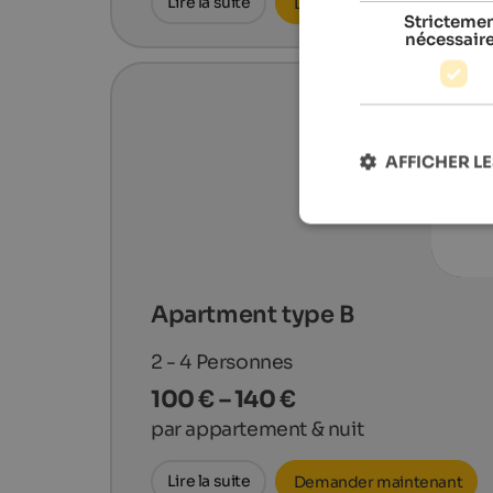
Lire la suite
Demander maintenant
Stricteme
nécessair
AFFICHER LE
Apartment type B
2 - 4
Personnes
100 € – 140 €
par appartement & nuit
Lire la suite
Demander maintenant