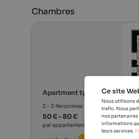
Chambres
Ce site Web
Apartment type A
Nous utilisons d
2 - 3
Personnes
trafic. Nous par
50 € – 80 €
nos partenaires 
informations que
par appartement & nuit
leurs services.
P