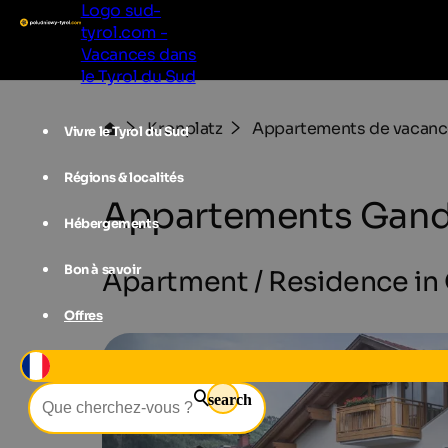
Logo sud-
tyrol.com -
Vacances dans
le Tyrol du Sud
Kronplatz
Appartements de vacanc
Vivre le Tyrol du Sud
Régions & localités
Appartements Gand
Hébergements
Bon à savoir
Apartment / Residence in O
Offres
search