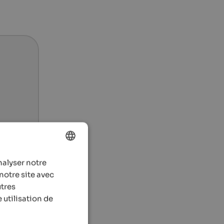
nalyser notre
ENGLISH
notre site avec
FRENCH
utres
 utilisation de