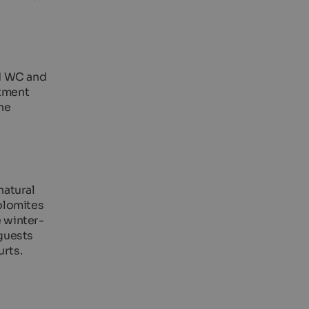
nd WC and
rtment
he
natural
olomites
e winter-
 guests
urts.