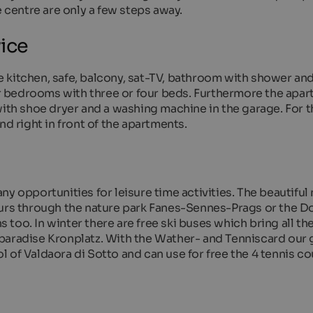
e centre are only a few steps away.
vice
e kitchen, safe, balcony, sat-TV, bathroom with shower a
 bedrooms with three or four beds. Furthermore the apa
with shoe dryer and a washing machine in the garage. For t
nd right in front of the apartments.
y opportunities for leisure time activities. The beautiful 
ours through the nature park Fanes-Sennes-Prags or the D
too. In winter there are free ski buses which bring all th
ng paradise Kronplatz. With the Wather- and Tenniscard our
 of Valdaora di Sotto and can use for free the 4 tennis co