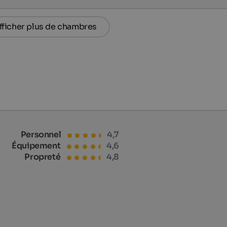
fficher plus de chambres
Personnel
4,7
Équipement
4,6
Propreté
4,8